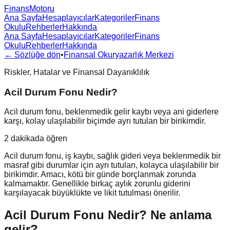
FinansMotoru
Ana Sayfa
Hesaplayıcılar
Kategoriler
Finans
Okulu
Rehberler
Hakkında
Ana Sayfa
Hesaplayıcılar
Kategoriler
Finans
Okulu
Rehberler
Hakkında
← Sözlüğe dön
•
Finansal Okuryazarlık Merkezi
Riskler, Hatalar ve Finansal Dayanıklılık
Acil Durum Fonu Nedir?
Acil durum fonu, beklenmedik gelir kaybı veya ani giderlere
karşı, kolay ulaşılabilir biçimde ayrı tutulan bir birikimdir.
2 dakikada öğren
Acil durum fonu, iş kaybı, sağlık gideri veya beklenmedik bir
masraf gibi durumlar için ayrı tutulan, kolayca ulaşılabilir bir
birikimdir. Amacı, kötü bir günde borçlanmak zorunda
kalmamaktır. Genellikle birkaç aylık zorunlu giderini
karşılayacak büyüklükte ve likit tutulması önerilir.
Acil Durum Fonu Nedir?
Ne anlama
gelir?