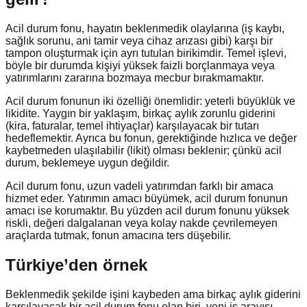
Acil durum fonu, hayatın beklenmedik olaylarına (iş kaybı,
sağlık sorunu, ani tamir veya cihaz arızası gibi) karşı bir
tampon oluşturmak için ayrı tutulan birikimdir. Temel işlevi,
böyle bir durumda kişiyi yüksek faizli borçlanmaya veya
yatırımlarını zararına bozmaya mecbur bırakmamaktır.
Acil durum fonunun iki özelliği önemlidir: yeterli büyüklük ve
likidite. Yaygın bir yaklaşım, birkaç aylık zorunlu giderini
(kira, faturalar, temel ihtiyaçlar) karşılayacak bir tutarı
hedeflemektir. Ayrıca bu fonun, gerektiğinde hızlıca ve değer
kaybetmeden ulaşılabilir (likit) olması beklenir; çünkü acil
durum, beklemeye uygun değildir.
Acil durum fonu, uzun vadeli yatırımdan farklı bir amaca
hizmet eder. Yatırımın amacı büyümek, acil durum fonunun
amacı ise korumaktır. Bu yüzden acil durum fonunu yüksek
riskli, değeri dalgalanan veya kolay nakde çevrilemeyen
araçlarda tutmak, fonun amacına ters düşebilir.
Türkiye’den örnek
Beklenmedik şekilde işini kaybeden ama birkaç aylık giderini
karşılayacak bir acil durum fonu olan biri, yeni iş arayışı