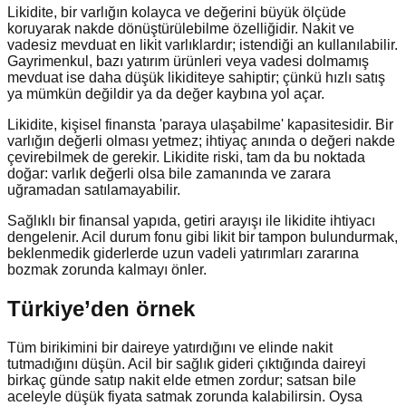
Likidite, bir varlığın kolayca ve değerini büyük ölçüde
koruyarak nakde dönüştürülebilme özelliğidir. Nakit ve
vadesiz mevduat en likit varlıklardır; istendiği an kullanılabilir.
Gayrimenkul, bazı yatırım ürünleri veya vadesi dolmamış
mevduat ise daha düşük likiditeye sahiptir; çünkü hızlı satış
ya mümkün değildir ya da değer kaybına yol açar.
Likidite, kişisel finansta 'paraya ulaşabilme' kapasitesidir. Bir
varlığın değerli olması yetmez; ihtiyaç anında o değeri nakde
çevirebilmek de gerekir. Likidite riski, tam da bu noktada
doğar: varlık değerli olsa bile zamanında ve zarara
uğramadan satılamayabilir.
Sağlıklı bir finansal yapıda, getiri arayışı ile likidite ihtiyacı
dengelenir. Acil durum fonu gibi likit bir tampon bulundurmak,
beklenmedik giderlerde uzun vadeli yatırımları zararına
bozmak zorunda kalmayı önler.
Türkiye’den örnek
Tüm birikimini bir daireye yatırdığını ve elinde nakit
tutmadığını düşün. Acil bir sağlık gideri çıktığında daireyi
birkaç günde satıp nakit elde etmen zordur; satsan bile
aceleyle düşük fiyata satmak zorunda kalabilirsin. Oysa