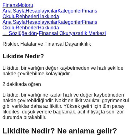
FinansMotoru
Ana Sayfa
Hesaplayıcılar
Kategoriler
Finans
Okulu
Rehberler
Hakkında
Ana Sayfa
Hesaplayıcılar
Kategoriler
Finans
Okulu
Rehberler
Hakkında
← Sözlüğe dön
•
Finansal Okuryazarlık Merkezi
Riskler, Hatalar ve Finansal Dayanıklılık
Likidite Nedir?
Likidite, bir varlığın değer kaybetmeden ve hızlı şekilde
nakde çevrilebilme kolaylığıdır.
2 dakikada öğren
Likidite, bir varlığı ne kadar hızlı ve değer kaybetmeden
nakde çevirebildiğindir. Nakit en likit varlıktır; gayrimenkul
gibi varlıklar daha az likittir. Yüksek getiri için tüm parayı
likiditesi düşük yerlere bağlamak, acil ihtiyaçta seni zor
durumda bırakabilir.
Likidite Nedir?
Ne anlama gelir?