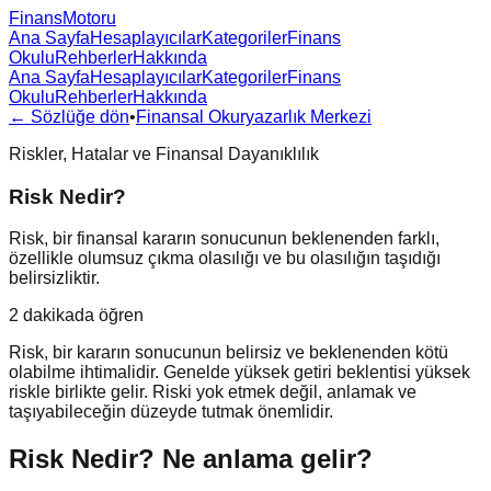
FinansMotoru
Ana Sayfa
Hesaplayıcılar
Kategoriler
Finans
Okulu
Rehberler
Hakkında
Ana Sayfa
Hesaplayıcılar
Kategoriler
Finans
Okulu
Rehberler
Hakkında
← Sözlüğe dön
•
Finansal Okuryazarlık Merkezi
Riskler, Hatalar ve Finansal Dayanıklılık
Risk Nedir?
Risk, bir finansal kararın sonucunun beklenenden farklı,
özellikle olumsuz çıkma olasılığı ve bu olasılığın taşıdığı
belirsizliktir.
2 dakikada öğren
Risk, bir kararın sonucunun belirsiz ve beklenenden kötü
olabilme ihtimalidir. Genelde yüksek getiri beklentisi yüksek
riskle birlikte gelir. Riski yok etmek değil, anlamak ve
taşıyabileceğin düzeyde tutmak önemlidir.
Risk Nedir?
Ne anlama gelir?