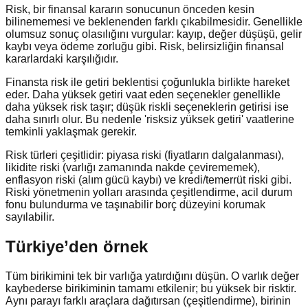
Risk, bir finansal kararın sonucunun önceden kesin
bilinememesi ve beklenenden farklı çıkabilmesidir. Genellikle
olumsuz sonuç olasılığını vurgular: kayıp, değer düşüşü, gelir
kaybı veya ödeme zorluğu gibi. Risk, belirsizliğin finansal
kararlardaki karşılığıdır.
Finansta risk ile getiri beklentisi çoğunlukla birlikte hareket
eder. Daha yüksek getiri vaat eden seçenekler genellikle
daha yüksek risk taşır; düşük riskli seçeneklerin getirisi ise
daha sınırlı olur. Bu nedenle 'risksiz yüksek getiri' vaatlerine
temkinli yaklaşmak gerekir.
Risk türleri çeşitlidir: piyasa riski (fiyatların dalgalanması),
likidite riski (varlığı zamanında nakde çevirememek),
enflasyon riski (alım gücü kaybı) ve kredi/temerrüt riski gibi.
Riski yönetmenin yolları arasında çeşitlendirme, acil durum
fonu bulundurma ve taşınabilir borç düzeyini korumak
sayılabilir.
Türkiye’den örnek
Tüm birikimini tek bir varlığa yatırdığını düşün. O varlık değer
kaybederse birikiminin tamamı etkilenir; bu yüksek bir risktir.
Aynı parayı farklı araçlara dağıtırsan (çeşitlendirme), birinin