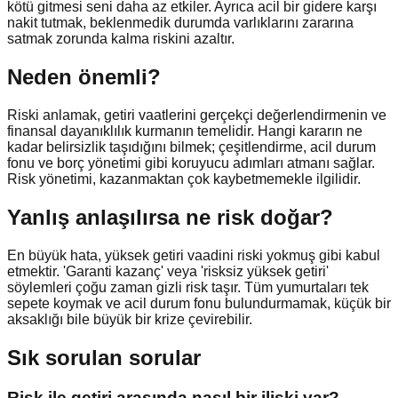
kötü gitmesi seni daha az etkiler. Ayrıca acil bir gidere karşı
nakit tutmak, beklenmedik durumda varlıklarını zararına
satmak zorunda kalma riskini azaltır.
Neden önemli?
Riski anlamak, getiri vaatlerini gerçekçi değerlendirmenin ve
finansal dayanıklılık kurmanın temelidir. Hangi kararın ne
kadar belirsizlik taşıdığını bilmek; çeşitlendirme, acil durum
fonu ve borç yönetimi gibi koruyucu adımları atmanı sağlar.
Risk yönetimi, kazanmaktan çok kaybetmemekle ilgilidir.
Yanlış anlaşılırsa ne risk doğar?
En büyük hata, yüksek getiri vaadini riski yokmuş gibi kabul
etmektir. 'Garanti kazanç' veya 'risksiz yüksek getiri'
söylemleri çoğu zaman gizli risk taşır. Tüm yumurtaları tek
sepete koymak ve acil durum fonu bulundurmamak, küçük bir
aksaklığı bile büyük bir krize çevirebilir.
Sık sorulan sorular
Risk ile getiri arasında nasıl bir ilişki var?