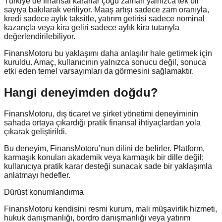
Türkiye’de finansal kararlar çoğu zaman yalnızca tek bir
sayıya bakılarak veriliyor. Maaş artışı sadece zam oranıyla,
kredi sadece aylık taksitle, yatırım getirisi sadece nominal
kazançla veya kira geliri sadece aylık kira tutarıyla
değerlendirilebiliyor.
FinansMotoru bu yaklaşımı daha anlaşılır hale getirmek için
kuruldu. Amaç, kullanıcının yalnızca sonucu değil, sonuca
etki eden temel varsayımları da görmesini sağlamaktır.
Hangi deneyimden doğdu?
FinansMotoru, dış ticaret ve şirket yönetimi deneyiminin
sahada ortaya çıkardığı pratik finansal ihtiyaçlardan yola
çıkarak geliştirildi.
Bu deneyim, FinansMotoru’nun dilini de belirler. Platform,
karmaşık konuları akademik veya karmaşık bir dille değil;
kullanıcıya pratik karar desteği sunacak sade bir yaklaşımla
anlatmayı hedefler.
Dürüst konumlandırma
FinansMotoru kendisini resmi kurum, mali müşavirlik hizmeti,
hukuk danışmanlığı, bordro danışmanlığı veya yatırım