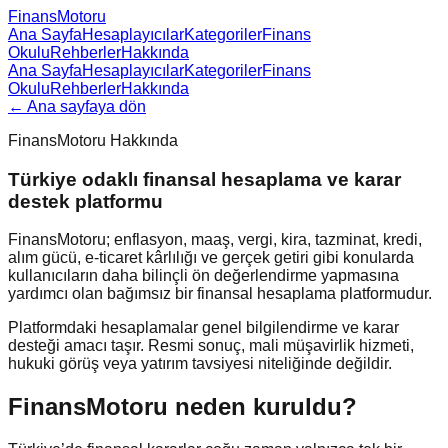
FinansMotoru
Ana Sayfa
Hesaplayıcılar
Kategoriler
Finans
Okulu
Rehberler
Hakkında
Ana Sayfa
Hesaplayıcılar
Kategoriler
Finans
Okulu
Rehberler
Hakkında
← Ana sayfaya dön
FinansMotoru Hakkında
Türkiye odaklı finansal hesaplama ve karar
destek platformu
FinansMotoru; enflasyon, maaş, vergi, kira, tazminat, kredi,
alım gücü, e-ticaret kârlılığı ve gerçek getiri gibi konularda
kullanıcıların daha bilinçli ön değerlendirme yapmasına
yardımcı olan bağımsız bir finansal hesaplama platformudur.
Platformdaki hesaplamalar genel bilgilendirme ve karar
desteği amacı taşır. Resmi sonuç, mali müşavirlik hizmeti,
hukuki görüş veya yatırım tavsiyesi niteliğinde değildir.
FinansMotoru neden kuruldu?