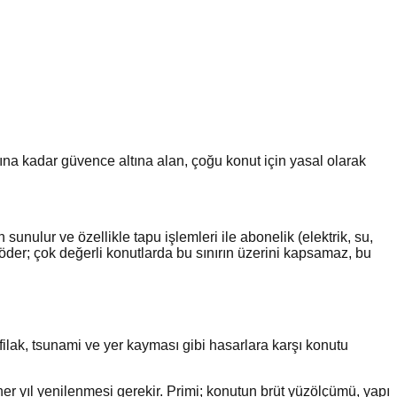
rına kadar güvence altına alan, çoğu konut için yasal olarak
unulur ve özellikle tapu işlemleri ile abonelik (elektrik, su,
öder; çok değerli konutlarda bu sınırın üzerini kapsamaz, bu
lak, tsunami ve yer kayması gibi hasarlara karşı konutu
 her yıl yenilenmesi gerekir. Primi; konutun brüt yüzölçümü, yapı