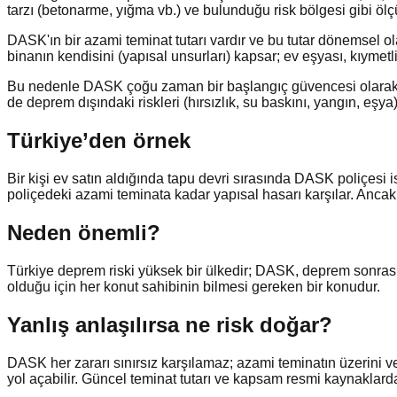
tarzı (betonarme, yığma vb.) ve bulunduğu risk bölgesi gibi ölçü
DASK'ın bir azami teminat tutarı vardır ve bu tutar dönemsel 
binanın kendisini (yapısal unsurları) kapsar; ev eşyası, kıymetli 
Bu nedenle DASK çoğu zaman bir başlangıç güvencesi olarak gö
de deprem dışındaki riskleri (hırsızlık, su baskını, yangın, eşya)
Türkiye’den örnek
Bir kişi ev satın aldığında tapu devri sırasında DASK poliçesi
poliçedeki azami teminata kadar yapısal hasarı karşılar. Ancak 
Neden önemli?
Türkiye deprem riski yüksek bir ülkedir; DASK, deprem sonrası
olduğu için her konut sahibinin bilmesi gereken bir konudur.
Yanlış anlaşılırsa ne risk doğar?
DASK her zararı sınırsız karşılamaz; azami teminatın üzerini
yol açabilir. Güncel teminat tutarı ve kapsam resmi kaynaklardan