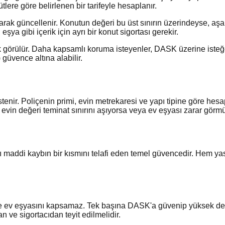
tlere göre belirlenen bir tarifeyle hesaplanır.
olarak güncellenir. Konutun değeri bu üst sınırın üzerindeyse,
eşya gibi içerik için ayrı bir konut sigortası gerekir.
rülür. Daha kapsamlı koruma isteyenler, DASK üzerine isteğe b
 güvence altına alabilir.
 istenir. Poliçenin primi, evin metrekaresi ve yapı tipine göre 
evin değeri teminat sınırını aşıyorsa veya ev eşyası zarar görmüş
 maddi kaybın bir kısmını telafi eden temel güvencedir. Hem ya
 ve ev eşyasını kapsamaz. Tek başına DASK'a güvenip yüksek de
 ve sigortacıdan teyit edilmelidir.