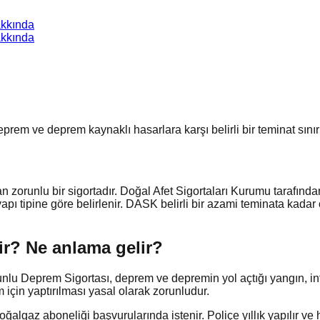
kkında
kkında
prem ve deprem kaynaklı hasarlara karşı belirli bir teminat sını
zorunlu bir sigortadır. Doğal Afet Sigortaları Kurumu tarafından s
pı tipine göre belirlenir. DASK belirli bir azami teminata kadar 
ir?
Ne anlama gelir?
lu Deprem Sigortası, deprem ve depremin yol açtığı yangın, infi
 için yaptırılması yasal olarak zorunludur.
ğalgaz aboneliği başvurularında istenir. Poliçe yıllık yapılır ve