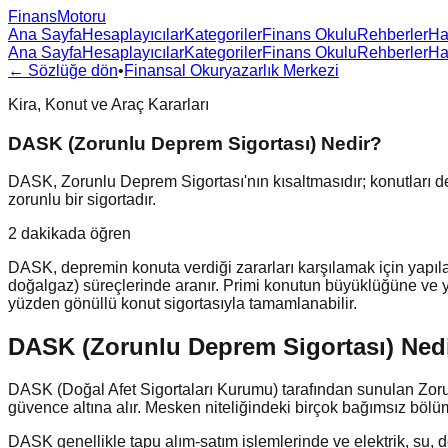
FinansMotoru
Ana Sayfa
Hesaplayıcılar
Kategoriler
Finans Okulu
Rehberler
Ha
Ana Sayfa
Hesaplayıcılar
Kategoriler
Finans Okulu
Rehberler
Ha
← Sözlüğe dön
•
Finansal Okuryazarlık Merkezi
Kira, Konut ve Araç Kararları
DASK (Zorunlu Deprem Sigortası) Nedir?
DASK, Zorunlu Deprem Sigortası'nın kısaltmasıdır; konutları de
zorunlu bir sigortadır.
2 dakikada öğren
DASK, depremin konuta verdiği zararları karşılamak için yapılan 
doğalgaz) süreçlerinde aranır. Primi konutun büyüklüğüne ve ya
yüzden gönüllü konut sigortasıyla tamamlanabilir.
DASK (Zorunlu Deprem Sigortası) Ned
DASK (Doğal Afet Sigortaları Kurumu) tarafından sunulan Zorun
güvence altına alır. Mesken niteliğindeki birçok bağımsız bölüm
DASK genellikle tapu alım-satım işlemlerinde ve elektrik, su, do