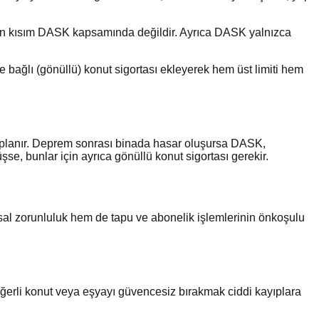
 aşan kısım DASK kapsamında değildir. Ayrıca DASK yalnızca
ağlı (gönüllü) konut sigortası ekleyerek hem üst limiti hem
hesaplanır. Deprem sonrası binada hasar oluşursa DASK,
se, bunlar için ayrıca gönüllü konut sigortası gerekir.
sal zorunluluk hem de tapu ve abonelik işlemlerinin önkoşulu
ğerli konut veya eşyayı güvencesiz bırakmak ciddi kayıplara