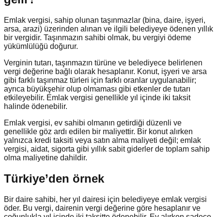
Emlak vergisi, sahip olunan taşınmazlar (bina, daire, işyeri,
arsa, arazi) üzerinden alınan ve ilgili belediyeye ödenen yıllık
bir vergidir. Taşınmazın sahibi olmak, bu vergiyi ödeme
yükümlülüğü doğurur.
Verginin tutarı, taşınmazın türüne ve belediyece belirlenen
vergi değerine bağlı olarak hesaplanır. Konut, işyeri ve arsa
gibi farklı taşınmaz türleri için farklı oranlar uygulanabilir;
ayrıca büyükşehir olup olmaması gibi etkenler de tutarı
etkileyebilir. Emlak vergisi genellikle yıl içinde iki taksit
halinde ödenebilir.
Emlak vergisi, ev sahibi olmanın getirdiği düzenli ve
genellikle göz ardı edilen bir maliyettir. Bir konut alırken
yalnızca kredi taksiti veya satın alma maliyeti değil; emlak
vergisi, aidat, sigorta gibi yıllık sabit giderler de toplam sahip
olma maliyetine dahildir.
Türkiye’den örnek
Bir daire sahibi, her yıl dairesi için belediyeye emlak vergisi
öder. Bu vergi, dairenin vergi değerine göre hesaplanır ve
çoğunlukla yıl içinde iki taksitte ödenebilir. Ev alırken sadece