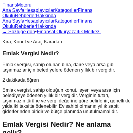
FinansMotoru
Ana Sayfa
Hesaplayıcılar
Kategoriler
Finans
Okulu
Rehberler
Hakkında
Ana Sayfa
Hesaplayıcılar
Kategoriler
Finans
Okulu
Rehberler
Hakkında
← Sözlüğe dön
•
Finansal Okuryazarlık Merkezi
Kira, Konut ve Araç Kararları
Emlak Vergisi Nedir?
Emlak vergisi, sahip olunan bina, daire veya arsa gibi
taşınmazlar için belediyelere ödenen yıllık bir vergidir.
2 dakikada öğren
Emlak vergisi, sahip olduğun konut, işyeri veya arsa için
belediyeye ödenen yıllık bir vergidir. Verginin tutarı,
taşınmazın türüne ve vergi değerine göre belirlenir; genellikle
yılda iki taksitte ödenebilir. Ev sahibi olmanın yıllık sabit
giderlerinden biridir ve bütçe planında unutulmamalıdır.
Emlak Vergisi Nedir?
Ne anlama
gelir?