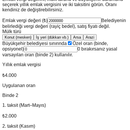
seçerek yıllık emlak vergisini ve iki taksitini görün. Oranı
kendiniz de değiştirebilirsiniz.
Emlak vergi değeri (₺)
Belediyenin
belirlediği vergi değeri (rayiç bedel), satış fiyatı değil.
Mülk türü
Konut (mesken)
İş yeri (dükkan vb.)
Arsa
Arazi
Büyükşehir belediyesi sınırında
Özel oran (binde,
opsiyonel)
0 bırakırsanız yasal
varsayılan oran (binde
2
) kullanılır.
Yıllık emlak vergisi
₺4.000
Uygulanan oran
Binde
2
1. taksit (Mart–Mayıs)
₺2.000
2. taksit (Kasım)