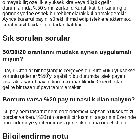
olmayabilir; özellikle yüksek kira veya düşük gelir
durumlarında %50 sınırı zorlanır. Kuralı katı bir kanun gibi
görmek yerine esnek bir rehber olarak kullanmak gerekir.
Ayrıca tasarruf payını sürekli ihmal edip isteklere aktarmak,
kuralın asıl faydasını ortadan kaldırır.
Sık sorulan sorular
50/30/20 oranlarını mutlaka aynen uygulamalı
mıyım?
Hayır. Oranlar bir başlangıç çerçevesidir. Kira yükü yüksekse
zorunlu giderler %50'yi aşabilir; bu durumda istek payını
kısarak tasarruf payını korumak mantıklıdır. Önemli olan
gelire bir tasarruf payı tanımlamaktır.
Borcum varsa %20 payını nasıl kullanmalıyım?
Bu pay hem tasarruf hem borç ödemeyi kapsar. Yüksek faizli
borçlar varken, %20'nin önemli bir kısmını asgarinin üzerinde
borç ödemeye yönlendirmek genellikle daha öncelikli olur.
Bilgilendirme notu