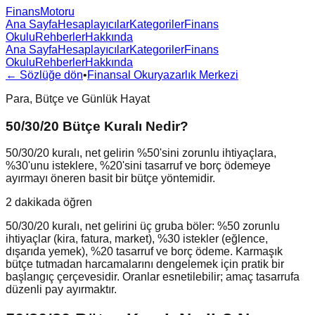
FinansMotoru
Ana Sayfa
Hesaplayıcılar
Kategoriler
Finans
Okulu
Rehberler
Hakkında
Ana Sayfa
Hesaplayıcılar
Kategoriler
Finans
Okulu
Rehberler
Hakkında
← Sözlüğe dön
•
Finansal Okuryazarlık Merkezi
Para, Bütçe ve Günlük Hayat
50/30/20 Bütçe Kuralı Nedir?
50/30/20 kuralı, net gelirin %50'sini zorunlu ihtiyaçlara,
%30'unu isteklere, %20'sini tasarruf ve borç ödemeye
ayırmayı öneren basit bir bütçe yöntemidir.
2 dakikada öğren
50/30/20 kuralı, net gelirini üç gruba böler: %50 zorunlu
ihtiyaçlar (kira, fatura, market), %30 istekler (eğlence,
dışarıda yemek), %20 tasarruf ve borç ödeme. Karmaşık
bütçe tutmadan harcamalarını dengelemek için pratik bir
başlangıç çerçevesidir. Oranlar esnetilebilir; amaç tasarrufa
düzenli pay ayırmaktır.