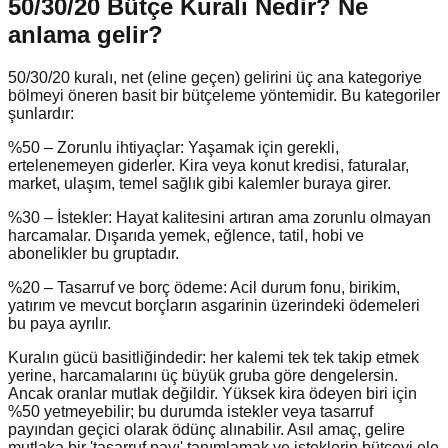
50/30/20 Bütçe Kuralı Nedir?
Ne
anlama gelir?
50/30/20 kuralı, net (eline geçen) gelirini üç ana kategoriye
bölmeyi öneren basit bir bütçeleme yöntemidir. Bu kategoriler
şunlardır:
%50 – Zorunlu ihtiyaçlar: Yaşamak için gerekli,
ertelenemeyen giderler. Kira veya konut kredisi, faturalar,
market, ulaşım, temel sağlık gibi kalemler buraya girer.
%30 – İstekler: Hayat kalitesini artıran ama zorunlu olmayan
harcamalar. Dışarıda yemek, eğlence, tatil, hobi ve
abonelikler bu gruptadır.
%20 – Tasarruf ve borç ödeme: Acil durum fonu, birikim,
yatırım ve mevcut borçların asgarinin üzerindeki ödemeleri
bu paya ayrılır.
Kuralın gücü basitliğindedir: her kalemi tek tek takip etmek
yerine, harcamalarını üç büyük gruba göre dengelersin.
Ancak oranlar mutlak değildir. Yüksek kira ödeyen biri için
%50 yetmeyebilir; bu durumda istekler veya tasarruf
payından geçici olarak ödünç alınabilir. Asıl amaç, gelire
mutlaka bir 'tasarruf payı' tanımlamak ve isteklerin bütçeyi ele