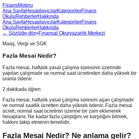
FinansMotoru
Ana Sayfa
Hesaplayıcılar
Kategoriler
Finans
Okulu
Rehberler
Hakkında
Ana Sayfa
Hesaplayıcılar
Kategoriler
Finans
Okulu
Rehberler
Hakkında
← Sözlüğe dön
•
Finansal Okuryazarlık Merkezi
Maaş, Vergi ve SGK
Fazla Mesai Nedir?
Fazla mesai, haftalık yasal çalışma süresinin üzerinde
yapılan çalışmadır ve normal saat ücretinden daha yüksek bir
oranla ödenir.
2 dakikada öğren
Fazla mesai, haftalık yasal çalışma süresini aşan çalışmadır
ve normal saatlik ücretten daha yüksek ödenir. Fazla mesai
ücreti, normal saat ücretinin üzerine bir zam eklenerek
hesaplanır. Ne kadar fazla çalıştığını ve karşılığını bilmek,
hakkını takip etmenin temelidir.
Fazla Mesai Nedir?
Ne anlama gelir?