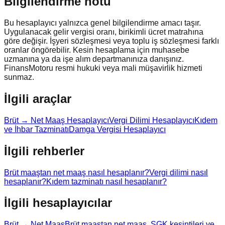
Bilgilendirme notu
Bu hesaplayıcı yalnızca genel bilgilendirme amacı taşır.
Uygulanacak gelir vergisi oranı, birikimli ücret matrahına
göre değişir. İşyeri sözleşmesi veya toplu iş sözleşmesi farklı
oranlar öngörebilir. Kesin hesaplama için muhasebe
uzmanına ya da işe alım departmanınıza danışınız.
FinansMotoru resmi hukuki veya mali müşavirlik hizmeti
sunmaz.
İlgili araçlar
Brüt → Net Maaş Hesaplayıcı
Vergi Dilimi Hesaplayıcı
Kıdem
ve İhbar Tazminatı
Damga Vergisi Hesaplayıcı
İlgili rehberler
Brüt maaştan net maaş nasıl hesaplanır?
Vergi dilimi nasıl
hesaplanır?
Kıdem tazminatı nasıl hesaplanır?
İlgili hesaplayıcılar
Brüt → Net Maaş
Brüt maaştan net maaş, SGK kesintileri ve