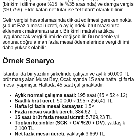
(birikimli dilime göre %15 ile %35 arasında) ve damga vergisi
(%0,759). Elde kalan net tutar ise "el tutarı" olarak bilinir.
Gelir vergisi hesaplamasında dikkat edilmesi gereken nokta
şudur: Fazla mesai ücreti, o ay içindeki brüt maaşınıza
eklenerek matrahınızı artırır. Birikimli matrah arttıkça
uygulanacak vergi dilimi de değişebilir. Bu nedenle yıl
sonuna doğru alınan fazla mesai ödemelerinde vergi dilimi
daha yüksek olabilir.
Örnek Senaryo
İstanbul'da bir yazılım şirketinde çalışan ve aylık 50.000 TL
brüt maaş alan Murat Bey, Ocak ayında 15 saat hafta içi fazla
mesai yapmıştır. Haftada 45 saat çalışmaktadır.
Aylık normal çalışma saati:
195 saat (45 × 52 ÷ 12)
Saatlik brüt ücret:
50.000 ÷ 195 ≈ 256,41 TL
Hafta içi fazla mesai katsayısı:
1,5×
Fazla mesai saatlik ücreti:
384,62 TL
15 saat brüt fazla mesai ücreti:
5.769,23 TL
Toplam kesintiler (SGK + GV %20 + DV):
yaklaşık
2.100 TL
Net fazla mesai ücreti:
yaklaşık 3.669 TL