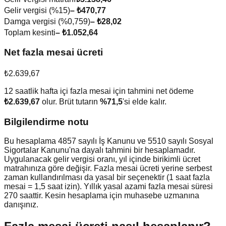
Gelir vergisi (%
15
)
–
₺470,77
Damga vergisi (%0,759)
–
₺28,02
Toplam kesinti
–
₺1.052,64
Net fazla mesai ücreti
₺2.639,67
12
saatlik
hafta içi fazla mesai
için tahmini net ödeme
₺2.639,67
olur. Brüt tutarın
%
71,5
'si elde kalır.
Bilgilendirme notu
Bu hesaplama 4857 sayılı İş Kanunu ve 5510 sayılı Sosyal
Sigortalar Kanunu'na dayalı tahmini bir hesaplamadır.
Uygulanacak gelir vergisi oranı, yıl içinde birikimli ücret
matrahınıza göre değişir. Fazla mesai ücreti yerine serbest
zaman kullandırılması da yasal bir seçenektir (1 saat fazla
mesai = 1,5 saat izin). Yıllık yasal azami fazla mesai süresi
270 saattir. Kesin hesaplama için muhasebe uzmanına
danışınız.