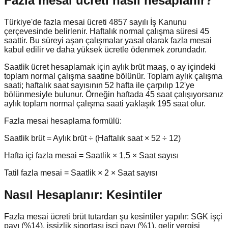
Fazla mesai ücreti nasıl hesaplanır?
Türkiye'de fazla mesai ücreti 4857 sayılı İş Kanunu
çerçevesinde belirlenir. Haftalık normal çalışma süresi 45
saattir. Bu süreyi aşan çalışmalar yasal olarak fazla mesai
kabul edilir ve daha yüksek ücretle ödenmek zorundadır.
Saatlik ücret hesaplamak için aylık brüt maaş, o ay içindeki
toplam normal çalışma saatine bölünür. Toplam aylık çalışma
saati; haftalık saat sayısının 52 hafta ile çarpılıp 12'ye
bölünmesiyle bulunur. Örneğin haftada 45 saat çalışıyorsanız
aylık toplam normal çalışma saati yaklaşık 195 saat olur.
Fazla mesai hesaplama formülü:
Saatlik brüt = Aylık brüt ÷ (Haftalık saat × 52 ÷ 12)
Hafta içi fazla mesai = Saatlik × 1,5 × Saat sayısı
Tatil fazla mesai = Saatlik × 2 × Saat sayısı
Nasıl Hesaplanır: Kesintiler
Fazla mesai ücreti brüt tutardan şu kesintiler yapılır: SGK işçi
payı (%14), işsizlik sigortası işçi payı (%1), gelir vergisi