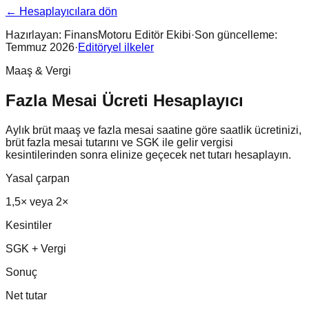
← Hesaplayıcılara dön
Hazırlayan:
FinansMotoru Editör Ekibi
·
Son güncelleme:
Temmuz 2026
·
Editöryel ilkeler
Maaş & Vergi
Fazla Mesai Ücreti Hesaplayıcı
Aylık brüt maaş ve fazla mesai saatine göre saatlik ücretinizi,
brüt fazla mesai tutarını ve SGK ile gelir vergisi
kesintilerinden sonra elinize geçecek net tutarı hesaplayın.
Yasal çarpan
1,5× veya 2×
Kesintiler
SGK + Vergi
Sonuç
Net tutar