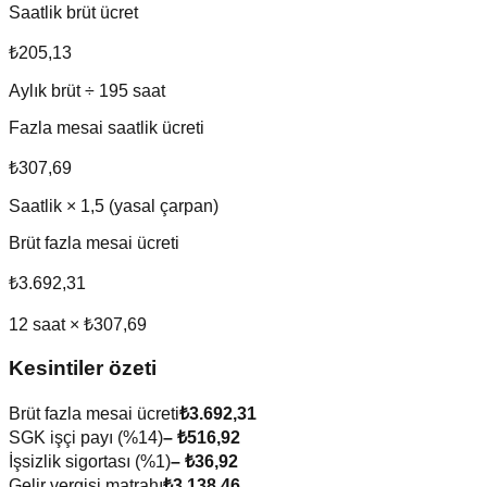
Saatlik brüt ücret
₺205,13
Aylık brüt ÷
195
saat
Fazla mesai saatlik ücreti
₺307,69
Saatlik ×
1,5
(yasal çarpan)
Brüt fazla mesai ücreti
₺3.692,31
12
saat ×
₺307,69
Kesintiler özeti
Brüt fazla mesai ücreti
₺3.692,31
SGK işçi payı (%14)
–
₺516,92
İşsizlik sigortası (%1)
–
₺36,92
Gelir vergisi matrahı
₺3.138,46