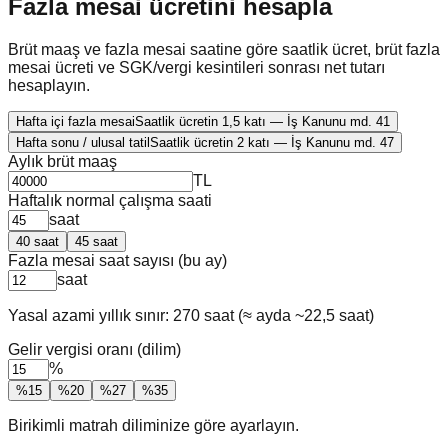
Fazla mesai ücretini hesapla
Brüt maaş ve fazla mesai saatine göre saatlik ücret, brüt fazla
mesai ücreti ve SGK/vergi kesintileri sonrası net tutarı
hesaplayın.
Hafta içi fazla mesai
Saatlik ücretin 1,5 katı — İş Kanunu md. 41
Hafta sonu / ulusal tatil
Saatlik ücretin 2 katı — İş Kanunu md. 47
Aylık brüt maaş
TL
Haftalık normal çalışma saati
saat
40
saat
45
saat
Fazla mesai saat sayısı (bu ay)
saat
Yasal azami yıllık sınır: 270 saat (≈ ayda ~22,5 saat)
Gelir vergisi oranı (dilim)
%
%
15
%
20
%
27
%
35
Birikimli matrah diliminize göre ayarlayın.