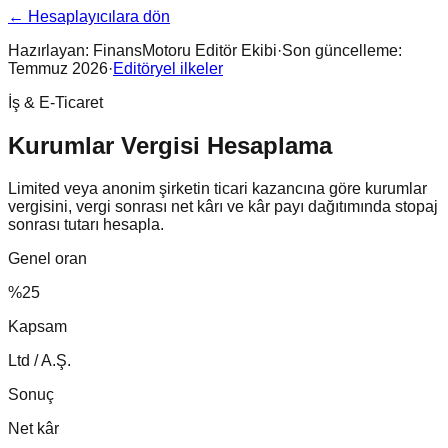
← Hesaplayıcılara dön
Hazırlayan:
FinansMotoru Editör Ekibi
·
Son güncelleme:
Temmuz 2026
·
Editöryel ilkeler
İş & E-Ticaret
Kurumlar Vergisi Hesaplama
Limited veya anonim şirketin ticari kazancına göre kurumlar
vergisini, vergi sonrası net kârı ve kâr payı dağıtımında stopaj
sonrası tutarı hesapla.
Genel oran
%25
Kapsam
Ltd / A.Ş.
Sonuç
Net kâr