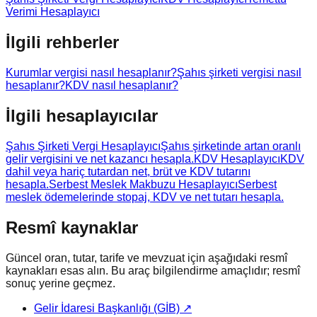
Verimi Hesaplayıcı
İlgili rehberler
Kurumlar vergisi nasıl hesaplanır?
Şahıs şirketi vergisi nasıl
hesaplanır?
KDV nasıl hesaplanır?
İlgili hesaplayıcılar
Şahıs Şirketi Vergi Hesaplayıcı
Şahıs şirketinde artan oranlı
gelir vergisini ve net kazancı hesapla.
KDV Hesaplayıcı
KDV
dahil veya hariç tutardan net, brüt ve KDV tutarını
hesapla.
Serbest Meslek Makbuzu Hesaplayıcı
Serbest
meslek ödemelerinde stopaj, KDV ve net tutarı hesapla.
Resmî kaynaklar
Güncel oran, tutar, tarife ve mevzuat için aşağıdaki resmî
kaynakları esas alın. Bu araç bilgilendirme amaçlıdır; resmî
sonuç yerine geçmez.
Gelir İdaresi Başkanlığı (GİB)
↗