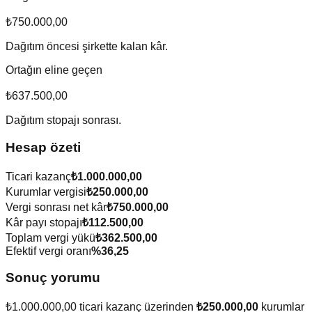
₺750.000,00
Dağıtım öncesi şirkette kalan kâr.
Ortağın eline geçen
₺637.500,00
Dağıtım stopajı sonrası.
Hesap özeti
Ticari kazanç
₺1.000.000,00
Kurumlar vergisi
₺250.000,00
Vergi sonrası net kâr
₺750.000,00
Kâr payı stopajı
₺112.500,00
Toplam vergi yükü
₺362.500,00
Efektif vergi oranı
%
36,25
Sonuç yorumu
₺1.000.000,00
ticari kazanç üzerinden
₺250.000,00
kurumlar