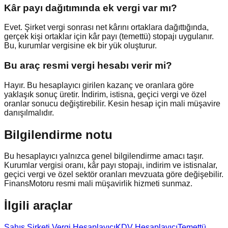
Kâr payı dağıtımında ek vergi var mı?
Evet. Şirket vergi sonrası net kârını ortaklara dağıttığında,
gerçek kişi ortaklar için kâr payı (temettü) stopajı uygulanır.
Bu, kurumlar vergisine ek bir yük oluşturur.
Bu araç resmi vergi hesabı verir mi?
Hayır. Bu hesaplayıcı girilen kazanç ve oranlara göre
yaklaşık sonuç üretir. İndirim, istisna, geçici vergi ve özel
oranlar sonucu değiştirebilir. Kesin hesap için mali müşavire
danışılmalıdır.
Bilgilendirme notu
Bu hesaplayıcı yalnızca genel bilgilendirme amacı taşır.
Kurumlar vergisi oranı, kâr payı stopajı, indirim ve istisnalar,
geçici vergi ve özel sektör oranları mevzuata göre değişebilir.
FinansMotoru resmi mali müşavirlik hizmeti sunmaz.
İlgili araçlar
Şahıs Şirketi Vergi Hesaplayıcı
KDV Hesaplayıcı
Temettü