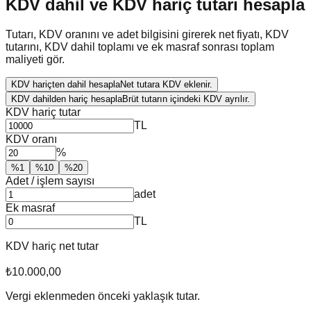
KDV dahil ve KDV hariç tutarı hesapla
Tutarı, KDV oranını ve adet bilgisini girerek net fiyatı, KDV
tutarını, KDV dahil toplamı ve ek masraf sonrası toplam
maliyeti gör.
KDV hariçten dahil hesapla
Net tutara KDV eklenir.
KDV dahilden hariç hesapla
Brüt tutarın içindeki KDV ayrılır.
KDV hariç tutar
TL
KDV oranı
%
%
1
%
10
%
20
Adet / işlem sayısı
adet
Ek masraf
TL
KDV hariç net tutar
₺10.000,00
Vergi eklenmeden önceki yaklaşık tutar.