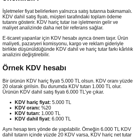
İşletmeler fiyat belirlerken yalnızca satış tutarına bakmamalı.
KDV dahil satış fiyatı, müşteri tarafındaki toplam ödeme
tutarını gösterir. KDV hariç tutar ise işletmenin gelir ve
maliyet analizinde daha net bir referans sağlar.
E-ticaret yapanlar için KDV hesabı ayrıca önem taşır. Ürün
maliyeti, pazaryeri komisyonu, kargo ve reklam gideriyle
birlikte düşünüldüğünde KDV dahil ve hariç tutar farkı kârlılık
analizini değiştirebilir.
Örnek KDV hesabı
Bir ürünün KDV hariç fiyatı 5.000 TL olsun. KDV oranı yüzde
20 olarak girilsin. Bu durumda KDV tutarı 1.000 TL olur.
Ürünün KDV dahil satış fiyatı 6.000 TL’ye çıkar.
KDV hariç fiyat:
5.000 TL
KDV oranı:
%20
KDV tutarı:
1.000 TL
KDV dahil fiyat:
6.000 TL
Aynı hesap ters yönde de yapılabilir. Örneğin 6.000 TL KDV
dahil tutarın içinde yüzde 20 KDV varsa, KDV hariç net tutar