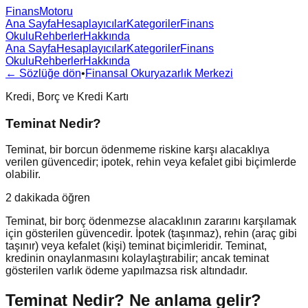
FinansMotoru
Ana Sayfa
Hesaplayıcılar
Kategoriler
Finans
Okulu
Rehberler
Hakkında
Ana Sayfa
Hesaplayıcılar
Kategoriler
Finans
Okulu
Rehberler
Hakkında
← Sözlüğe dön
•
Finansal Okuryazarlık Merkezi
Kredi, Borç ve Kredi Kartı
Teminat Nedir?
Teminat, bir borcun ödenmeme riskine karşı alacaklıya
verilen güvencedir; ipotek, rehin veya kefalet gibi biçimlerde
olabilir.
2 dakikada öğren
Teminat, bir borç ödenmezse alacaklının zararını karşılamak
için gösterilen güvencedir. İpotek (taşınmaz), rehin (araç gibi
taşınır) veya kefalet (kişi) teminat biçimleridir. Teminat,
kredinin onaylanmasını kolaylaştırabilir; ancak teminat
gösterilen varlık ödeme yapılmazsa risk altındadır.
Teminat Nedir?
Ne anlama gelir?