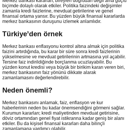
Merkez bankası kararları, bireyleri doğrudan değil ama güçlü
biçimde dolaylı olarak etkiler. Politika faizindeki değişimler
zamanla kredi faizlerine, mevduat getirilerine ve genel
finansal ortama yansır. Bu yüzden büyük finansal kararlarda
merkez bankasının duruşunu izlemek anlamlıdır.
Türkiye’den örnek
Merkez bankası enflasyonu kontrol altına almak için politika
faizini artırdığında, bu karar bir süre sonra kredi faizlerinin
yükselmesine ve mevduat getirilerinin artmasına yol açabilir.
Tersine faiz indirildiğinde borçlanma ucuzlayabilir. Bu
yüzden konut kredisi veya büyük bir birikim kararı veren biri,
merkez bankasının faiz yönünü dikkate alarak
zamanlamasını değerlendirebilir.
Neden önemli?
Merkez bankasını anlamak, faiz, enflasyon ve kur
haberlerinin neden bu kadar önemsendiğini görmeni sağlar.
Kurumun kararları; kredi maliyetinden mevduat getirisine,
döviz ortamından genel fiyat istikrarına kadar geniş bir alanı
etkiler. Bu da kişisel finansal kararları daha bilinçli
zamanlamana yardımcı olabilir.