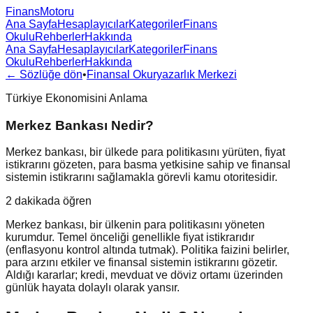
FinansMotoru
Ana Sayfa
Hesaplayıcılar
Kategoriler
Finans
Okulu
Rehberler
Hakkında
Ana Sayfa
Hesaplayıcılar
Kategoriler
Finans
Okulu
Rehberler
Hakkında
← Sözlüğe dön
•
Finansal Okuryazarlık Merkezi
Türkiye Ekonomisini Anlama
Merkez Bankası Nedir?
Merkez bankası, bir ülkede para politikasını yürüten, fiyat
istikrarını gözeten, para basma yetkisine sahip ve finansal
sistemin istikrarını sağlamakla görevli kamu otoritesidir.
2 dakikada öğren
Merkez bankası, bir ülkenin para politikasını yöneten
kurumdur. Temel önceliği genellikle fiyat istikrarıdır
(enflasyonu kontrol altında tutmak). Politika faizini belirler,
para arzını etkiler ve finansal sistemin istikrarını gözetir.
Aldığı kararlar; kredi, mevduat ve döviz ortamı üzerinden
günlük hayata dolaylı olarak yansır.