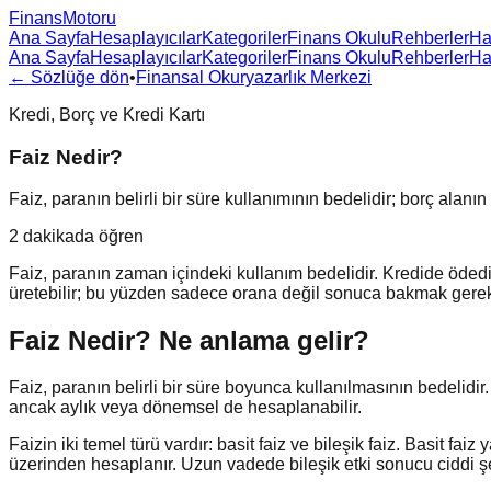
FinansMotoru
Ana Sayfa
Hesaplayıcılar
Kategoriler
Finans Okulu
Rehberler
Ha
Ana Sayfa
Hesaplayıcılar
Kategoriler
Finans Okulu
Rehberler
Ha
← Sözlüğe dön
•
Finansal Okuryazarlık Merkezi
Kredi, Borç ve Kredi Kartı
Faiz Nedir?
Faiz, paranın belirli bir süre kullanımının bedelidir; borç alanı
2 dakikada öğren
Faiz, paranın zaman içindeki kullanım bedelidir. Kredide ödedi
üretebilir; bu yüzden sadece orana değil sonuca bakmak gerek
Faiz Nedir?
Ne anlama gelir?
Faiz, paranın belirli bir süre boyunca kullanılmasının bedelidir. B
ancak aylık veya dönemsel de hesaplanabilir.
Faizin iki temel türü vardır: basit faiz ve bileşik faiz. Basit f
üzerinden hesaplanır. Uzun vadede bileşik etki sonucu ciddi şek