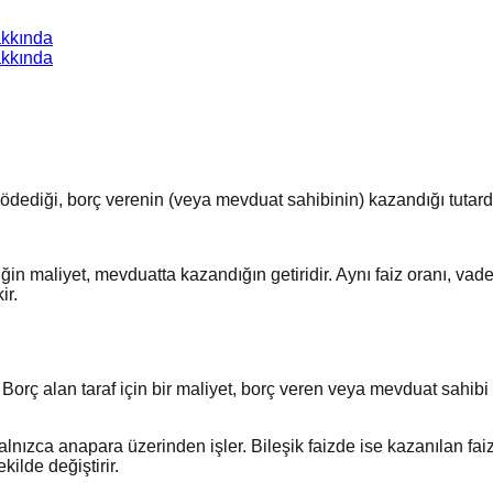
kkında
kkında
n ödediği, borç verenin (veya mevduat sahibinin) kazandığı tutardı
ğin maliyet, mevduatta kazandığın getiridir. Aynı faiz oranı, vad
ir.
orç alan taraf için bir maliyet, borç veren veya mevduat sahibi için
aiz yalnızca anapara üzerinden işler. Bileşik faizde ise kazanılan
ilde değiştirir.