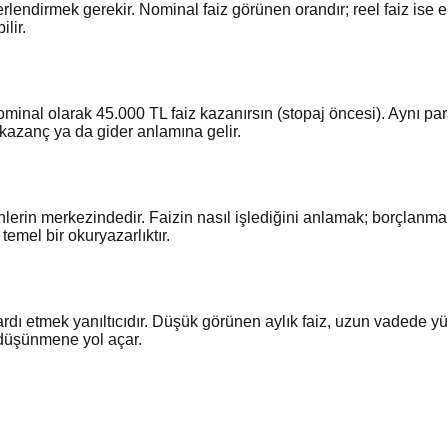
erlendirmek gerekir. Nominal faiz görünen orandır; reel faiz ise
lir.
inal olarak 45.000 TL faiz kazanırsın (stopaj öncesi). Aynı par
 kazanç ya da gider anlamına gelir.
lerin merkezindedir. Faizin nasıl işlediğini anlamak; borçlanma ma
emel bir okuryazarlıktır.
 etmek yanıltıcıdır. Düşük görünen aylık faiz, uzun vadede yüks
 düşünmene yol açar.