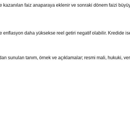
de kazanılan faiz anaparaya eklenir ve sonraki dönem faizi büyü
nflasyon daha yüksekse reel getiri negatif olabilir. Kredide ise 
ndan sunulan tanım, örnek ve açıklamalar; resmi mali, hukuki, ve