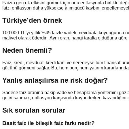
Faizin gerçek etkisini görmek için onu enflasyonla birlikte değ
faiz, enflasyon daha yüksekse alım gücü kaybını engellemeyebi
Türkiye’den örnek
100.000 TL'yi yıllık %45 faizle vadeli mevduata koyduğunda nom
maliyet olarak öderdin. Aynı oran, hangi tarafta olduğuna göre
Neden önemli?
Faiz, kredi, mevduat, kredi kartı ve neredeyse tüm finansal ürün
gücünü görmeni sağlar. Bu, hem borç hem yatırım kararlarında t
Yanlış anlaşılırsa ne risk doğar?
Sadece faiz oranına bakıp vade ve hesaplama yöntemini göz ardı
getiri sanmak, enflasyon karşısında kaybederken kazandığını
Sık sorulan sorular
Basit faiz ile bileşik faiz farkı nedir?