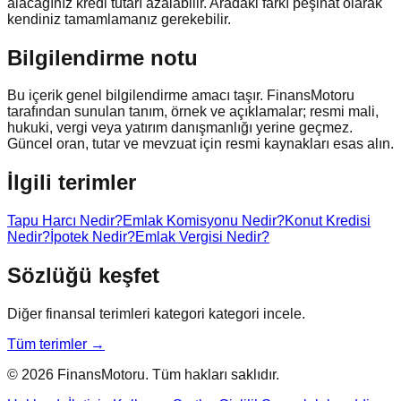
alacağınız kredi tutarı azalabilir. Aradaki farkı peşinat olarak
kendiniz tamamlamanız gerekebilir.
Bilgilendirme notu
Bu içerik genel bilgilendirme amacı taşır. FinansMotoru
tarafından sunulan tanım, örnek ve açıklamalar; resmi mali,
hukuki, vergi veya yatırım danışmanlığı yerine geçmez.
Güncel oran, tutar ve mevzuat için resmi kaynakları esas alın.
İlgili terimler
Tapu Harcı Nedir?
Emlak Komisyonu Nedir?
Konut Kredisi
Nedir?
İpotek Nedir?
Emlak Vergisi Nedir?
Sözlüğü keşfet
Diğer finansal terimleri kategori kategori incele.
Tüm terimler →
© 2026 FinansMotoru. Tüm hakları saklıdır.