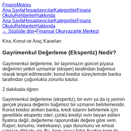
FinansMotoru
Ana Sayfa
Hesaplayıcılar
Kategoriler
Finans
Okulu
Rehberler
Hakkında
Ana Sayfa
Hesaplayıcılar
Kategoriler
Finans
Okulu
Rehberler
Hakkında
← Sözlüğe dön
•
Finansal Okuryazarlık Merkezi
Kira, Konut ve Araç Kararları
Gayrimenkul Değerleme (Ekspertiz) Nedir?
Gayrimenkul değerleme, bir taşınmazın güncel piyasa
değerinin yetkili uzmanlar (eksper) tarafından bağımsız
olarak tespit edilmesidir; konut kredisi süreçlerinde banka
tarafından çoğunlukla zorunlu tutulur.
2 dakikada öğren
Gayrimenkul değerleme (ekspertiz), bir evin ya da iş yerinin
gerçek piyasa değerini bağımsız bir uzmanın belirlemesidir.
Konut kredisi alırken banka, kredi tutarını belirlemek için
genellikle ekspertiz ister; çünkü krediyi evin beyan edilen
fiyatına değil, değerleme raporundaki değere göre verir.
Rapor; konumu, metrekareyi, yapı durumunu ve emsal
satışları dikkate alır. Bu, hem alıcıyı fahiş fiyattan hem de