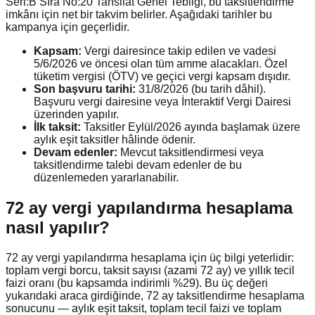
Seri:B Sıra No:20 Tahsilat Genel Tebliği, bu taksitlendirme
imkânı için net bir takvim belirler. Aşağıdaki tarihler bu
kampanya için geçerlidir.
Kapsam:
Vergi dairesince takip edilen ve vadesi
5/6/2026 ve öncesi olan tüm amme alacakları. Özel
tüketim vergisi (ÖTV) ve geçici vergi kapsam dışıdır.
Son başvuru tarihi:
31/8/2026 (bu tarih dâhil).
Başvuru vergi dairesine veya İnteraktif Vergi Dairesi
üzerinden yapılır.
İlk taksit:
Taksitler Eylül/2026 ayında başlamak üzere
aylık eşit taksitler hâlinde ödenir.
Devam edenler:
Mevcut taksitlendirmesi veya
taksitlendirme talebi devam edenler de bu
düzenlemeden yararlanabilir.
72 ay vergi yapılandırma hesaplama
nasıl yapılır?
72 ay vergi yapılandırma hesaplama için üç bilgi yeterlidir:
toplam vergi borcu, taksit sayısı (azami 72 ay) ve yıllık tecil
faizi oranı (bu kapsamda indirimli %29). Bu üç değeri
yukarıdaki araca girdiğinde, 72 ay taksitlendirme hesaplama
sonucunu — aylık eşit taksit, toplam tecil faizi ve toplam