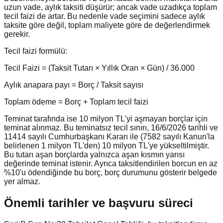
uzun vade, aylık taksiti düşürür; ancak vade uzadıkça toplam
tecil faizi de artar. Bu nedenle vade seçimini sadece aylık
taksite göre değil, toplam maliyete göre de değerlendirmek
gerekir.
Tecil faizi formülü:
Tecil Faizi = (Taksit Tutarı × Yıllık Oran × Gün) / 36.000
Aylık anapara payı = Borç / Taksit sayısı
Toplam ödeme = Borç + Toplam tecil faizi
Teminat tarafında ise 10 milyon TL'yi aşmayan borçlar için
teminat alınmaz. Bu teminatsız tecil sınırı, 16/6/2026 tarihli ve
11414 sayılı Cumhurbaşkanı Kararı ile (7582 sayılı Kanun'la
belirlenen 1 milyon TL'den) 10 milyon TL'ye yükseltilmiştir.
Bu tutarı aşan borçlarda yalnızca aşan kısmın yarısı
değerinde teminat istenir. Ayrıca taksitlendirilen borcun en az
%10'u ödendiğinde bu borç, borç durumunu gösterir belgede
yer almaz.
Önemli tarihler ve başvuru süreci