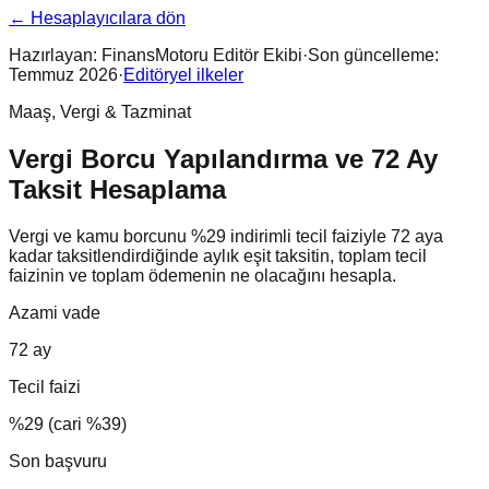
← Hesaplayıcılara dön
Hazırlayan:
FinansMotoru Editör Ekibi
·
Son güncelleme:
Temmuz 2026
·
Editöryel ilkeler
Maaş, Vergi & Tazminat
Vergi Borcu Yapılandırma ve 72 Ay
Taksit Hesaplama
Vergi ve kamu borcunu %29 indirimli tecil faiziyle 72 aya
kadar taksitlendirdiğinde aylık eşit taksitin, toplam tecil
faizinin ve toplam ödemenin ne olacağını hesapla.
Azami vade
72 ay
Tecil faizi
%29 (cari %39)
Son başvuru