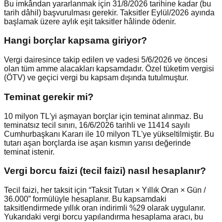
Bu imkândan yararlanmak için 31/8/2026 tarihine kadar (bu
tarih dâhil) başvurulması gerekir. Taksitler Eylül/2026 ayında
başlamak üzere aylık eşit taksitler hâlinde ödenir.
Hangi borçlar kapsama giriyor?
Vergi dairesince takip edilen ve vadesi 5/6/2026 ve öncesi
olan tüm amme alacakları kapsamdadır. Özel tüketim vergisi
(ÖTV) ve geçici vergi bu kapsam dışında tutulmuştur.
Teminat gerekir mi?
10 milyon TL'yi aşmayan borçlar için teminat alınmaz. Bu
teminatsız tecil sınırı, 16/6/2026 tarihli ve 11414 sayılı
Cumhurbaşkanı Kararı ile 10 milyon TL'ye yükseltilmiştir. Bu
tutarı aşan borçlarda ise aşan kısmın yarısı değerinde
teminat istenir.
Vergi borcu faizi (tecil faizi) nasıl hesaplanır?
Tecil faizi, her taksit için “Taksit Tutarı × Yıllık Oran × Gün /
36.000” formülüyle hesaplanır. Bu kapsamdaki
taksitlendirmede yıllık oran indirimli %29 olarak uygulanır.
Yukarıdaki vergi borcu yapılandırma hesaplama aracı, bu