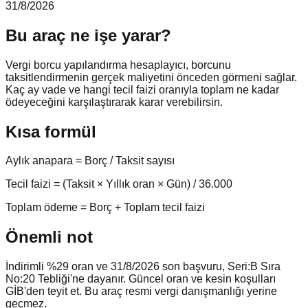
31/8/2026
Bu araç ne işe yarar?
Vergi borcu yapılandırma hesaplayıcı, borcunu
taksitlendirmenin gerçek maliyetini önceden görmeni sağlar.
Kaç ay vade ve hangi tecil faizi oranıyla toplam ne kadar
ödeyeceğini karşılaştırarak karar verebilirsin.
Kısa formül
Aylık anapara = Borç / Taksit sayısı
Tecil faizi = (Taksit × Yıllık oran × Gün) / 36.000
Toplam ödeme = Borç + Toplam tecil faizi
Önemli not
İndirimli %29 oran ve 31/8/2026 son başvuru, Seri:B Sıra
No:20 Tebliği'ne dayanır. Güncel oran ve kesin koşulları
GİB'den teyit et. Bu araç resmi vergi danışmanlığı yerine
geçmez.