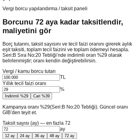
Vergi borcu yapılandırma / taksit paneli
Borcunu 72 aya kadar taksitlendir,
maliyetini gör
Borç tutarını, taksit sayısını ve tecil faizi oranını girerek aylık
eşit taksiti, toplam tecil faizini ve toplam ödemeyi hesapla.
Seri:B Sıra No:20 Tebliği'nde indirimli oran %29 olarak
belirlenmiştir; oranı kendin değiştirebilirsin.
Vergi / kamu borcu tutarı
TL
Yıllık tecil faizi oranı
%
İndirimli %
29
Cari %
39
Kampanya oranı %
29
(Seri:B No:20 Tebliği). Güncel oranı
GİB'den teyit et.
Taksit sayısı (ay) — en fazla
72
ay
12
ay
24
ay
36
ay
48
ay
72
ay