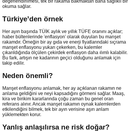
değerlendirilmesi, tek bir rakama bakmaktan daha sağlıklı bir
okuma sağlar.
Türkiye’den örnek
Her ayın başında TÜİK aylık ve yıllık TÜFE oranını açıklar;
haber bültenlerinde 'enflasyon' olarak duyulan bu manşet
rakamdır. Örneğin bir ay gıda ve enerji fiyatlarındaki sıçrama
manşet enflasyonu yukarı çekerken, bu kalemler
çıkarıldığında ölçülen çekirdek enflasyon daha ılımlı kalabilir.
Bu fark, artışın ne kadarının geçici olduğunu anlamak için
takip edilir.
Neden önemli?
Manşet enflasyonu anlamak, her ay açıklanan rakamın ne
anlama geldiğini ve neyi kapsadığını görmeni sağlar. Maaş,
kira ve birikim kararlarında çoğu zaman bu genel oran
referans alınır. Ancak manşet rakamın oynak kalemlerden
etkilendiğini bilmek, tek bir ayın verisine aşırı anlam
yüklemekten korur.
Yanlış anlaşılırsa ne risk doğar?