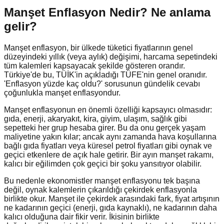
Manşet Enflasyon Nedir?
Ne anlama
gelir?
Manşet enflasyon, bir ülkede tüketici fiyatlarının genel
düzeyindeki yıllık (veya aylık) değişimi, harcama sepetindeki
tüm kalemleri kapsayacak şekilde gösteren orandır.
Türkiye'de bu, TÜİK'in açıkladığı TÜFE'nin genel oranıdır.
'Enflasyon yüzde kaç oldu?' sorusunun gündelik cevabı
çoğunlukla manşet enflasyondur.
Manşet enflasyonun en önemli özelliği kapsayıcı olmasıdır:
gıda, enerji, akaryakıt, kira, giyim, ulaşım, sağlık gibi
sepetteki her grup hesaba girer. Bu da onu gerçek yaşam
maliyetine yakın kılar; ancak aynı zamanda hava koşullarına
bağlı gıda fiyatları veya küresel petrol fiyatları gibi oynak ve
geçici etkenlere de açık hale getirir. Bir ayın manşet rakamı,
kalıcı bir eğilimden çok geçici bir şoku yansıtıyor olabilir.
Bu nedenle ekonomistler manşet enflasyonu tek başına
değil, oynak kalemlerin çıkarıldığı çekirdek enflasyonla
birlikte okur. Manşet ile çekirdek arasındaki fark, fiyat artışının
ne kadarının geçici (enerji, gıda kaynaklı), ne kadarının daha
kalıcı olduğuna dair fikir verir. İkisinin birlikte