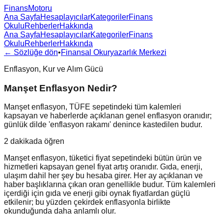
FinansMotoru
Ana Sayfa
Hesaplayıcılar
Kategoriler
Finans
Okulu
Rehberler
Hakkında
Ana Sayfa
Hesaplayıcılar
Kategoriler
Finans
Okulu
Rehberler
Hakkında
← Sözlüğe dön
•
Finansal Okuryazarlık Merkezi
Enflasyon, Kur ve Alım Gücü
Manşet Enflasyon Nedir?
Manşet enflasyon, TÜFE sepetindeki tüm kalemleri
kapsayan ve haberlerde açıklanan genel enflasyon oranıdır;
günlük dilde 'enflasyon rakamı' denince kastedilen budur.
2 dakikada öğren
Manşet enflasyon, tüketici fiyat sepetindeki bütün ürün ve
hizmetleri kapsayan genel fiyat artış oranıdır. Gıda, enerji,
ulaşım dahil her şey bu hesaba girer. Her ay açıklanan ve
haber başlıklarına çıkan oran genellikle budur. Tüm kalemleri
içerdiği için gıda ve enerji gibi oynak fiyatlardan güçlü
etkilenir; bu yüzden çekirdek enflasyonla birlikte
okunduğunda daha anlamlı olur.