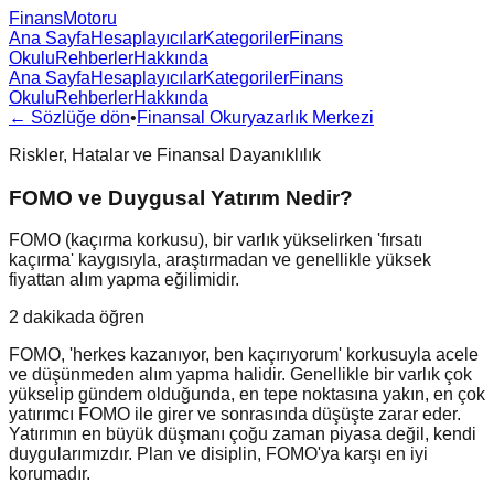
FinansMotoru
Ana Sayfa
Hesaplayıcılar
Kategoriler
Finans
Okulu
Rehberler
Hakkında
Ana Sayfa
Hesaplayıcılar
Kategoriler
Finans
Okulu
Rehberler
Hakkında
← Sözlüğe dön
•
Finansal Okuryazarlık Merkezi
Riskler, Hatalar ve Finansal Dayanıklılık
FOMO ve Duygusal Yatırım Nedir?
FOMO (kaçırma korkusu), bir varlık yükselirken 'fırsatı
kaçırma' kaygısıyla, araştırmadan ve genellikle yüksek
fiyattan alım yapma eğilimidir.
2 dakikada öğren
FOMO, 'herkes kazanıyor, ben kaçırıyorum' korkusuyla acele
ve düşünmeden alım yapma halidir. Genellikle bir varlık çok
yükselip gündem olduğunda, en tepe noktasına yakın, en çok
yatırımcı FOMO ile girer ve sonrasında düşüşte zarar eder.
Yatırımın en büyük düşmanı çoğu zaman piyasa değil, kendi
duygularımızdır. Plan ve disiplin, FOMO'ya karşı en iyi
korumadır.