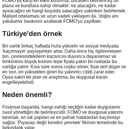
FOMO'ya karşı en etkili korunma, önceden belirlenmiş bir
plana ve kurallara sahip olmaktır: ne alacağını, ne kadar
ayıracağını ve hangi koşulda satacağını sakinken belirlemek.
Maliyet ortalaması ve uzun vadeli yaklaşım da, 'doğru anı
yakalama' baskısını azaltarak FOMO'yu zayıflatır.
Türkiye’den örnek
Bir varlık birkaç haftada hızla yükselir ve sosyal medyada
'kaçırmayın' paylaşımları artar. Daha önce hiç ilgilenmeyen
biri, çevresindekilerin kazancını duyunca dayanamaz ve
birikiminin büyük kısmını tepe fiyata yakın bir noktada bu
varlığa yatırır. Kısa süre sonra coşku söner, fiyat sert düşer ve
en son, en yüksekten giren bu yatırımcı ciddi zarar eder.
Oysa sakin bir plan ve araştırma, bu duygusal kararı
engelleyebilirdi.
Neden önemli?
Finansal başarıda, hangi varlığı seçtiğin kadar duygularını
nasıl yönettiğin de belirleyicidir. FOMO ve duygusal yatırımı
tanımak, en sık yapılan ve en pahalı hatalardan kaçınmayı
sağlar. 'Piyasayı değil kendini yenmek' fikrinin temelinde bu
farkındalık yatar.