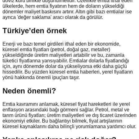
döviz kuru birlikte düşünülmelidir. Özellikle emtia ithal eden
ülkelerde, hem emtia fiyatının hem de doların yükseldiği
dönemler maliyet baskısını artırır. Altın gibi bazı emtialar ise
ayrıca 'değer saklama' aracı olarak da görülür.
Türkiye’den örnek
Enerji ve bazı temel girdileri ithal eden bir ekonomide,
küresel emtia fiyatları (petrol, doğal gaz, metaller)
yükseldiğinde üretim maliyetleri artabilir ve bu, zamanla
tüketici fiyatlarına yansıyabilir. Emtialar dolarla fiyatlandığı
için, aynı dönemde dolar da yükseliyorsa etki daha güçlü
hissedilir. Bu yüzden küresel emtia haberleri, yerel fiyatların
yönü hakkında önemli ipuçları taşır.
Neden önemli?
Emtia kavramını anlamak, küresel fiyat hareketleri ile yerel
enflasyon arasındaki bağı görmeni sağlar. Petrol, metal ve
tarım ürünü fiyatları; üretim maliyetleri ve dış ticaret üzerinden
ekonomiyi etkiler. Bu bağlantıyı bilmek, fiyat artışlarının
küresel kaynaklarını daha bilinçli yorumlamana yardımcı olur.