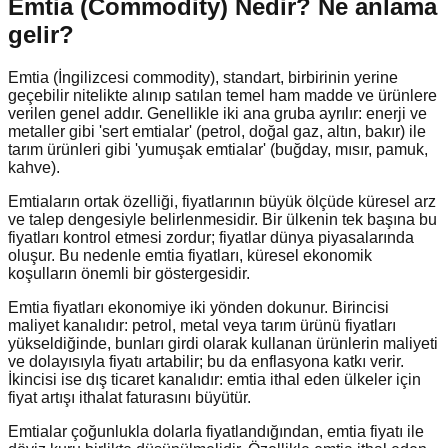
Emtia (Commodity) Nedir?
Ne anlama
gelir?
Emtia (İngilizcesi commodity), standart, birbirinin yerine
geçebilir nitelikte alınıp satılan temel ham madde ve ürünlere
verilen genel addır. Genellikle iki ana gruba ayrılır: enerji ve
metaller gibi 'sert emtialar' (petrol, doğal gaz, altın, bakır) ile
tarım ürünleri gibi 'yumuşak emtialar' (buğday, mısır, pamuk,
kahve).
Emtiaların ortak özelliği, fiyatlarının büyük ölçüde küresel arz
ve talep dengesiyle belirlenmesidir. Bir ülkenin tek başına bu
fiyatları kontrol etmesi zordur; fiyatlar dünya piyasalarında
oluşur. Bu nedenle emtia fiyatları, küresel ekonomik
koşulların önemli bir göstergesidir.
Emtia fiyatları ekonomiye iki yönden dokunur. Birincisi
maliyet kanalıdır: petrol, metal veya tarım ürünü fiyatları
yükseldiğinde, bunları girdi olarak kullanan ürünlerin maliyeti
ve dolayısıyla fiyatı artabilir; bu da enflasyona katkı verir.
İkincisi ise dış ticaret kanalıdır: emtia ithal eden ülkeler için
fiyat artışı ithalat faturasını büyütür.
Emtialar çoğunlukla dolarla fiyatlandığından, emtia fiyatı ile