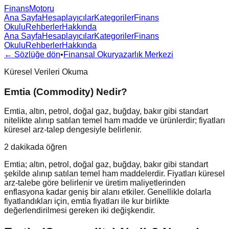
FinansMotoru
Ana Sayfa
Hesaplayıcılar
Kategoriler
Finans
Okulu
Rehberler
Hakkında
Ana Sayfa
Hesaplayıcılar
Kategoriler
Finans
Okulu
Rehberler
Hakkında
← Sözlüğe dön
•
Finansal Okuryazarlık Merkezi
Küresel Verileri Okuma
Emtia (Commodity) Nedir?
Emtia, altın, petrol, doğal gaz, buğday, bakır gibi standart
nitelikte alınıp satılan temel ham madde ve ürünlerdir; fiyatları
küresel arz-talep dengesiyle belirlenir.
2 dakikada öğren
Emtia; altın, petrol, doğal gaz, buğday, bakır gibi standart
şekilde alınıp satılan temel ham maddelerdir. Fiyatları küresel
arz-talebe göre belirlenir ve üretim maliyetlerinden
enflasyona kadar geniş bir alanı etkiler. Genellikle dolarla
fiyatlandıkları için, emtia fiyatları ile kur birlikte
değerlendirilmesi gereken iki değişkendir.