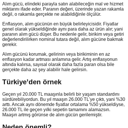
Alım gücü, elindeki parayla satın alabileceğin mal ve hizmet
miktarını ifade eder. Paranın değeri, üzerinde yazan rakamla
değil, o rakamla gerçekte ne alabildiğinle ölçülür.
Enflasyon, alım gücünün en büyük belirleyicisidir. Fiyatlar
genel olarak yükseldiğinde aynı para daha az ürün alır; yani
paranın alım gücü düşer. Bu nedenle gelir, birikim veya getiri
değerlendirilirken nominal tutara değil, alım gücüne bakmak
gerekir.
Alım gücünü korumak, gelirinin veya birikiminin en az
enflasyon kadar artması anlamına gelir. Artış enflasyonun
altında kalırsa, sayısal olarak daha fazla paran olsa bile
gerçekte daha az şey alabilir hale gelirsin.
Türkiye’den örnek
Geçen yıl 20.000 TL maaşınla belirli bir yaşam standardını
sürdürebiliyordun. Bu yıl maaşın 26.000 TL'ye çıktı, yani %30
arttı. Ancak aynı dönemde fiyatlar ortalama %50 yükseldiyse,
26.000 TL ile geçen yılki sepetin tamamını alamazsın.
Maaşın artmış görünse de alım gücün gerilemiştir.
Neden önemli?