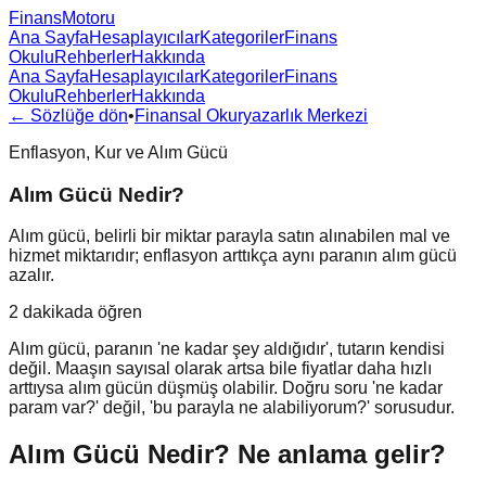
FinansMotoru
Ana Sayfa
Hesaplayıcılar
Kategoriler
Finans
Okulu
Rehberler
Hakkında
Ana Sayfa
Hesaplayıcılar
Kategoriler
Finans
Okulu
Rehberler
Hakkında
← Sözlüğe dön
•
Finansal Okuryazarlık Merkezi
Enflasyon, Kur ve Alım Gücü
Alım Gücü Nedir?
Alım gücü, belirli bir miktar parayla satın alınabilen mal ve
hizmet miktarıdır; enflasyon arttıkça aynı paranın alım gücü
azalır.
2 dakikada öğren
Alım gücü, paranın 'ne kadar şey aldığıdır', tutarın kendisi
değil. Maaşın sayısal olarak artsa bile fiyatlar daha hızlı
arttıysa alım gücün düşmüş olabilir. Doğru soru 'ne kadar
param var?' değil, 'bu parayla ne alabiliyorum?' sorusudur.
Alım Gücü Nedir?
Ne anlama gelir?