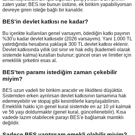
zaten yatar; BES ise bunun üstüne, ek birikim yapabiliyorsan
devreye giren isteğe bağlı bir kanaldır.
BES'in devlet katkısı ne kadar?
Bu içerikte kullanılan genel varsayım, ödediğin katkı payının
%30'u kadar devlet katkısıdır (2026 varsayımı). Yani 1.000 TL
yatırdığında hesabına yaklaşık 300 TL devlet katkısı eklenir.
Devlet katkısında yıllık üst sınır ve hak ediş (kademeli olarak
sistemde kalma) kuralları bulunur; güncel oran ve limitler için
emeklilik şirketini esas al.
BES'ten paramı istediğim zaman çekebilir
miyim?
BES uzun vadeli bir birikim aracıdır ve likiditesi düşüktür.
Sistemden erken ayrılırsan devlet katkısının tamamına hak
edemeyebilir ve stopaj gibi kesintilerle karşılaşabilirsin.
Emeklilik hakkı için genel kural sistemde en az 10 yıl kalmak
ve 56 yaşı doldurmaktır (genel kural, güncellenebilir). Kısa
vadede lazım olabilecek parayı BES'e bağlamak mantıklı
değildir.
Sadece BES yaptırsam emekli olabilir miyim?