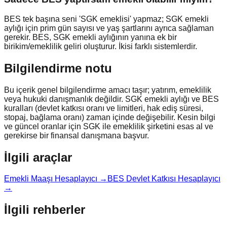
BES tek başına seni 'SGK emeklisi' yapmaz; SGK emekli
aylığı için prim gün sayısı ve yaş şartlarını ayrıca sağlaman
gerekir. BES, SGK emekli aylığının yanına ek bir
birikim/emeklilik geliri oluşturur. İkisi farklı sistemlerdir.
Bilgilendirme notu
Bu içerik genel bilgilendirme amacı taşır; yatırım, emeklilik
veya hukuki danışmanlık değildir. SGK emekli aylığı ve BES
kuralları (devlet katkısı oranı ve limitleri, hak ediş süresi,
stopaj, bağlama oranı) zaman içinde değişebilir. Kesin bilgi
ve güncel oranlar için SGK ile emeklilik şirketini esas al ve
gerekirse bir finansal danışmana başvur.
İlgili araçlar
Emekli Maaşı Hesaplayıcı →
BES Devlet Katkısı Hesaplayıcı
→
İlgili rehberler