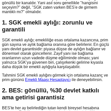
gönüllü bir kanaldır. Yani asıl soru genellikle "hangisini
seçeyim?" değil, "SGK zaten varken BES'e de girmem
mantıklı mı?" olmalıdır.
1. SGK emekli aylığı: zorunlu ve
garantili
SGK emekli aylığı; emekliliğe esas ortalama kazancına, prim
gün sayına ve aylık bağlama oranına göre belirlenir. En güçlü
yanı devlet garantisidir: piyasa düşse de aylığın bağlanır ve
dönemsel olarak güncellenir. Zayıf yanı ise bağlama
oranlarının uzun vadede düşme eğiliminde olması; yani
yalnızca SGK'ya güvenen biri, çalışırkenki gelirine kıyasla
daha düşük bir emekli aylığıyla karşılaşabilir.
Tahmini SGK emekli aylığını görmek için ortalama kazanç ve
prim gününü
Emekli Maaşı Hesaplayıcı
ile deneyebilirsin.
2. BES: gönüllü, %30 devlet katkılı
ama getirisi garantisiz
BES'te her ay belirlediğin tutarı kendi bireysel hesabına