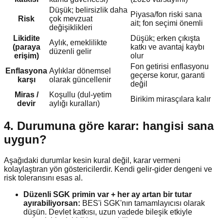
Düşük; belirsizlik daha
Piyasa/fon riski sana
Risk
çok mevzuat
ait; fon seçimi önemli
değişiklikleri
Likidite
Düşük; erken çıkışta
Aylık, emeklilikte
(paraya
katkı ve avantaj kaybı
düzenli gelir
erişim)
olur
Fon getirisi enflasyonu
Enflasyona
Aylıklar dönemsel
geçerse korur, garanti
karşı
olarak güncellenir
değil
Miras /
Koşullu (dul-yetim
Birikim mirasçılara kalır
devir
aylığı kuralları)
4. Durumuna göre karar: hangisi sana
uygun?
Aşağıdaki durumlar kesin kural değil, karar vermeni
kolaylaştıran yön göstericilerdir. Kendi gelir-gider dengeni ve
risk toleransını esas al.
Düzenli SGK primin var + her ay artan bir tutar
ayırabiliyorsan:
BES'i SGK'nın tamamlayıcısı olarak
düşün. Devlet katkısı, uzun vadede bileşik etkiyle