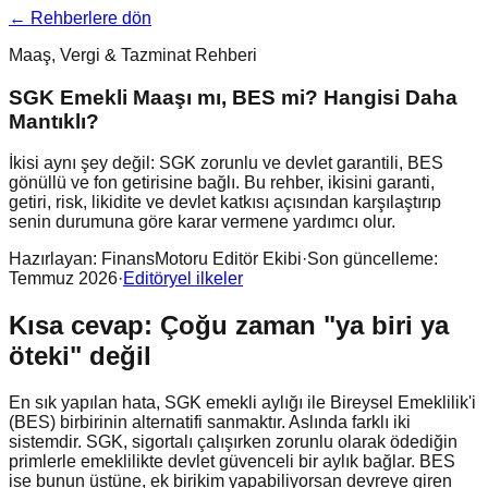
← Rehberlere dön
Maaş, Vergi & Tazminat Rehberi
SGK Emekli Maaşı mı, BES mi? Hangisi Daha
Mantıklı?
İkisi aynı şey değil: SGK zorunlu ve devlet garantili, BES
gönüllü ve fon getirisine bağlı. Bu rehber, ikisini garanti,
getiri, risk, likidite ve devlet katkısı açısından karşılaştırıp
senin durumuna göre karar vermene yardımcı olur.
Hazırlayan:
FinansMotoru Editör Ekibi
·
Son güncelleme:
Temmuz 2026
·
Editöryel ilkeler
Kısa cevap: Çoğu zaman "ya biri ya
öteki" değil
En sık yapılan hata, SGK emekli aylığı ile Bireysel Emeklilik'i
(BES) birbirinin alternatifi sanmaktır. Aslında farklı iki
sistemdir. SGK, sigortalı çalışırken zorunlu olarak ödediğin
primlerle emeklilikte devlet güvenceli bir aylık bağlar. BES
ise bunun üstüne, ek birikim yapabiliyorsan devreye giren