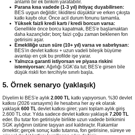
anlamlı bir ek birikim yaratabilir.
Parana kısa vadede (1-3 yıl) ihtiyaç duyabilirsen:
BES uygun değildir; likiditesi düşüktür ve erken çıkışta
katkı kaybı olur. Önce acil durum fonunu tamamla.
Yüksek faizli kredi kartı / kredi borcun varsa:
Genellikle önce borcu kapatmak, BES'e başlamaktan
daha kazançlıdır; borç faizi çoğu zaman beklenen fon
getirisini aşar.
Emekliliğe uzun süre (10+ yıl) varsa ve sabırlıysan:
BES'in devlet katkısı + uzun vadeli bileşik büyüme
avantajı en çok bu profilde işe yarar.
Yalnızca garanti istiyorsan ve piyasa riskini
istemiyorsan:
Ağırlığı SGK'da tut; BES'e girsen bile
düşük riskli fon tercihiyle sınırlı başla.
5. Örnek senaryo (yaklaşık)
Diyelim ki BES'e aylık
2.000 TL
katkı yapıyorsun. %30 devlet
katkısı (2026 varsayımı) ile hesabına her ay ek olarak
yaklaşık
600 TL
devlet katkısı girer; yani toplam aylık giriş
2.600 TL olur. Yılda sadece devlet katkısı yaklaşık
7.200 TL
eder. Bu tutar fon getirisiyle birlikte uzun vadede birikimini
SGK aylığının üstüne taşıyan asıl kaldıraçtır. Rakamlar
örnektir; gerçek sonuç katkı tutarına, fon getirisine, süreye ve