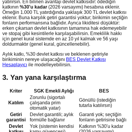
yatırırsın. En bilinen avantajı devlet katkısıdır: ödediğin
katkının
%30'u kadar
(2026 varsayımı) hesabına eklenir.
Örneğin 1.000 TL yatırdığında yaklaşık 300 TL devlet katkısı
eklenir. Buna karşılık getiri garantisi yoktur; birikimin seçtiğin
fonların performansına bağlıdır. Ayrıca likiditesi düşüktür:
erken çıkarsan devlet katkısının tamamına hak edemeyebilir
ve stopaj gibi kesintilerle karşılaşabilirsin. Emeklilik hakkı
için genel kural sistemde en az 10 yıl kalmak ve 56 yaşı
doldurmaktır (genel kural, güncellenebilir).
Aylık katkı, %30 devlet katkısı ve beklenen getiriyle
birikiminin nereye ulaşacağını
BES Devlet Katkısı
Hesaplayıcı
ile modelleyebilirsin.
3. Yan yana karşılaştırma
Kriter
SGK Emekli Aylığı
BES
Zorunlu (sigortalı
Gönüllü (istediğin
Katılım
çalışanda prim
tutarla katılırsın)
otomatik yatar)
Getiri
Devlet garantili; aylık
Garanti yok; seçtiğin
garantisi
formülle bağlanır
fonların getirisine bağlı
Devlet
Yok (sistemin kendisi
Katkının %30'u kadar
katkısı
kamu güvencesi)
(2026 varsayımı)