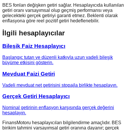
BES fonları değişken getiri sağlar. Hesaplayıcıda kullanılan
getiri oranı varsayımsal olup geçmiş performansı veya
gelecekteki gerçek getiriyi garanti etmez. Beklenti olarak
enflasyona göre reel pozitif getiri hedeflenebilir.
İlgili hesaplayıcılar
Bileşik Faiz Hesaplayıcı
Başlangıç tutarı ve düzenli katkıyla uzun vadeli bileşik
büyüme etkisini gösterin.
Mevduat Faizi Getiri
Vadeli mevduat net getirisini stopajla birlikte hesaplayın.
Gerçek Getiri Hesaplayıcı
Nominal getirinin enflasyon karşısında gerçek değerini
hesaplayın.
FinansMotoru hesaplayıcıları bilgilendirme amaçlıdır. BES
birikim tahmini varsayımsal getiri oranına dayanır; gerçek