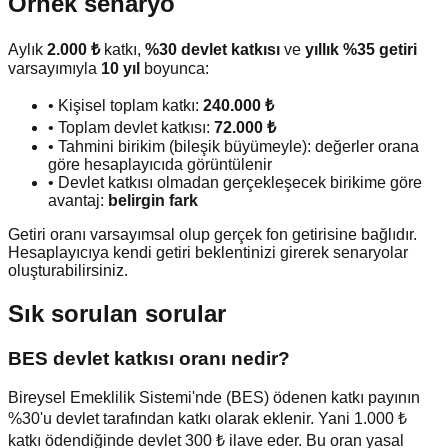
Örnek senaryo
Aylık
2.000 ₺
katkı,
%30 devlet katkısı
ve
yıllık %35 getiri
varsayımıyla
10 yıl
boyunca:
• Kişisel toplam katkı:
240.000 ₺
• Toplam devlet katkısı:
72.000 ₺
• Tahmini birikim (bileşik büyümeyle): değerler orana
göre hesaplayıcıda görüntülenir
• Devlet katkısı olmadan gerçekleşecek birikime göre
avantaj:
belirgin fark
Getiri oranı varsayımsal olup gerçek fon getirisine bağlıdır.
Hesaplayıcıya kendi getiri beklentinizi girerek senaryolar
oluşturabilirsiniz.
Sık sorulan sorular
BES devlet katkısı oranı nedir?
Bireysel Emeklilik Sistemi'nde (BES) ödenen katkı payının
%30'u devlet tarafından katkı olarak eklenir. Yani 1.000 ₺
katkı ödendiğinde devlet 300 ₺ ilave eder. Bu oran yasal