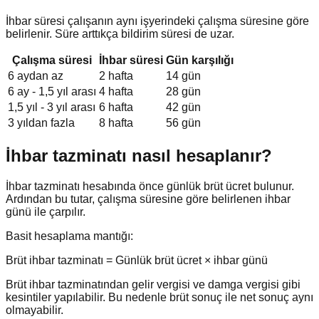
İhbar süresi çalışanın aynı işyerindeki çalışma süresine göre
belirlenir. Süre arttıkça bildirim süresi de uzar.
Çalışma süresi
İhbar süresi
Gün karşılığı
6 aydan az
2 hafta
14 gün
6 ay - 1,5 yıl arası
4 hafta
28 gün
1,5 yıl - 3 yıl arası
6 hafta
42 gün
3 yıldan fazla
8 hafta
56 gün
İhbar tazminatı nasıl hesaplanır?
İhbar tazminatı hesabında önce günlük brüt ücret bulunur.
Ardından bu tutar, çalışma süresine göre belirlenen ihbar
günü ile çarpılır.
Basit hesaplama mantığı:
Brüt ihbar tazminatı = Günlük brüt ücret × ihbar günü
Brüt ihbar tazminatından gelir vergisi ve damga vergisi gibi
kesintiler yapılabilir. Bu nedenle brüt sonuç ile net sonuç aynı
olmayabilir.