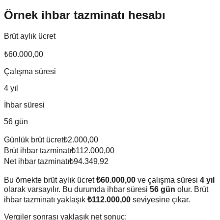
Örnek ihbar tazminatı hesabı
Brüt aylık ücret
₺60.000,00
Çalışma süresi
4
yıl
İhbar süresi
56
gün
Günlük brüt ücret
₺2.000,00
Brüt ihbar tazminatı
₺112.000,00
Net ihbar tazminatı
₺94.349,92
Bu örnekte brüt aylık ücret
₺60.000,00
ve çalışma süresi
4
yıl
olarak varsayılır. Bu durumda ihbar süresi
56
gün
olur. Brüt
ihbar tazminatı yaklaşık
₺112.000,00
seviyesine çıkar.
Vergiler sonrası yaklaşık net sonuç: