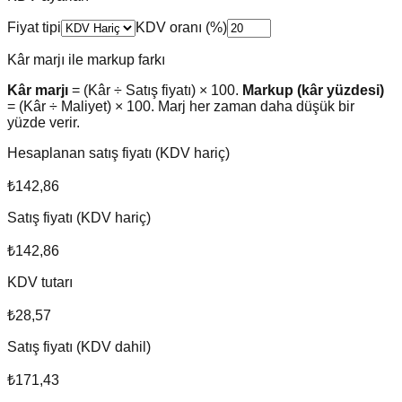
Fiyat tipi
KDV oranı (%)
Kâr marjı ile markup farkı
Kâr marjı
= (Kâr ÷ Satış fiyatı) × 100.
Markup (kâr yüzdesi)
= (Kâr ÷ Maliyet) × 100. Marj her zaman daha düşük bir
yüzde verir.
Hesaplanan satış fiyatı (KDV hariç)
₺142,86
Satış fiyatı (KDV hariç)
₺142,86
KDV tutarı
₺28,57
Satış fiyatı (KDV dahil)
₺171,43