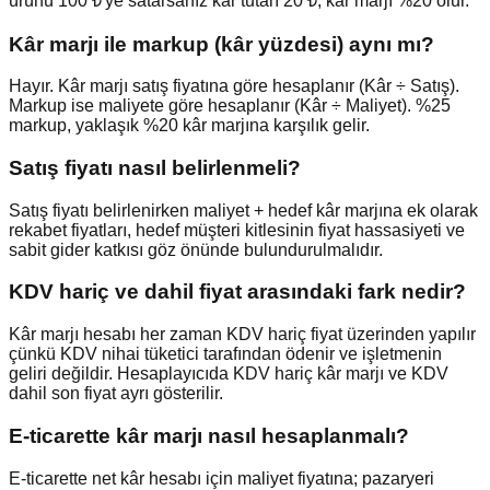
ürünü 100 ₺'ye satarsanız kâr tutarı 20 ₺, kâr marjı %20 olur.
Kâr marjı ile markup (kâr yüzdesi) aynı mı?
Hayır. Kâr marjı satış fiyatına göre hesaplanır (Kâr ÷ Satış).
Markup ise maliyete göre hesaplanır (Kâr ÷ Maliyet). %25
markup, yaklaşık %20 kâr marjına karşılık gelir.
Satış fiyatı nasıl belirlenmeli?
Satış fiyatı belirlenirken maliyet + hedef kâr marjına ek olarak
rekabet fiyatları, hedef müşteri kitlesinin fiyat hassasiyeti ve
sabit gider katkısı göz önünde bulundurulmalıdır.
KDV hariç ve dahil fiyat arasındaki fark nedir?
Kâr marjı hesabı her zaman KDV hariç fiyat üzerinden yapılır
çünkü KDV nihai tüketici tarafından ödenir ve işletmenin
geliri değildir. Hesaplayıcıda KDV hariç kâr marjı ve KDV
dahil son fiyat ayrı gösterilir.
E-ticarette kâr marjı nasıl hesaplanmalı?
E-ticarette net kâr hesabı için maliyet fiyatına; pazaryeri