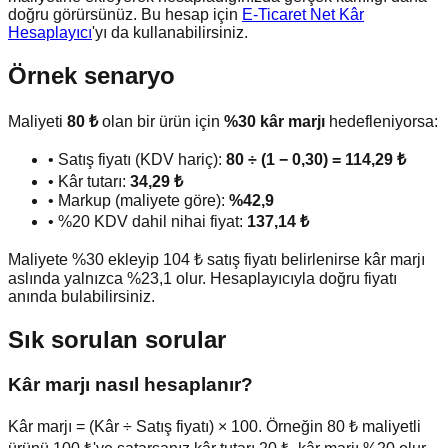
doğru görürsünüz. Bu hesap için
E-Ticaret Net Kâr
Hesaplayıcı
'yı da kullanabilirsiniz.
Örnek senaryo
Maliyeti
80 ₺
olan bir ürün için
%30 kâr marjı
hedefleniyorsa:
• Satış fiyatı (KDV hariç):
80 ÷ (1 − 0,30) = 114,29 ₺
• Kâr tutarı:
34,29 ₺
• Markup (maliyete göre):
%42,9
• %20 KDV dahil nihai fiyat:
137,14 ₺
Maliyete %30 ekleyip 104 ₺ satış fiyatı belirlenirse kâr marjı
aslında yalnızca %23,1 olur. Hesaplayıcıyla doğru fiyatı
anında bulabilirsiniz.
Sık sorulan sorular
Kâr marjı nasıl hesaplanır?
Kâr marjı = (Kâr ÷ Satış fiyatı) × 100. Örneğin 80 ₺ maliyetli