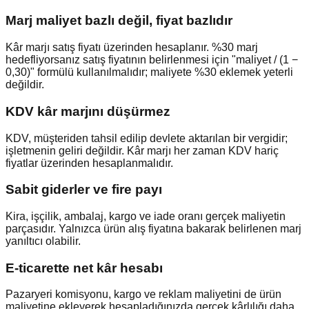
Marj maliyet bazlı değil, fiyat bazlıdır
Kâr marjı satış fiyatı üzerinden hesaplanır. %30 marj
hedefliyorsanız satış fiyatının belirlenmesi için "maliyet / (1 −
0,30)" formülü kullanılmalıdır; maliyete %30 eklemek yeterli
değildir.
KDV kâr marjını düşürmez
KDV, müşteriden tahsil edilip devlete aktarılan bir vergidir;
işletmenin geliri değildir. Kâr marjı her zaman KDV hariç
fiyatlar üzerinden hesaplanmalıdır.
Sabit giderler ve fire payı
Kira, işçilik, ambalaj, kargo ve iade oranı gerçek maliyetin
parçasıdır. Yalnızca ürün alış fiyatına bakarak belirlenen marj
yanıltıcı olabilir.
E-ticarette net kâr hesabı
Pazaryeri komisyonu, kargo ve reklam maliyetini de ürün
maliyetine ekleyerek hesapladığınızda gerçek kârlılığı daha