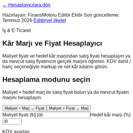
← Hesaplayıcılara dön
Hazırlayan:
FinansMotoru Editör Ekibi
·
Son güncelleme:
Temmuz 2026
·
Editöryel ilkeler
İş & E-Ticaret
Kâr Marjı ve Fiyat Hesaplayıcı
Maliyet fiyatı ve hedef kâr marjından satış fiyatı hesaplayın ya
da mevcut satış fiyatınızın gerçek marjını öğrenin. KDV dahil /
hariç seçeneğiyle markup ve net kâr tutarını görün.
Hesaplama modunu seçin
Maliyet + hedef marj ile satış fiyatı bulun ya da mevcut fiyatın
marjını hesaplayın.
Maliyet + Marj → Fiyat
Maliyet + Fiyat → Marj
Maliyet fiyatı (₺)
Hedef kâr marjı (%)
KDV ayarları