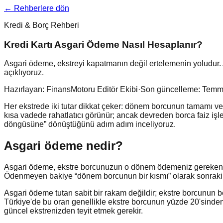
← Rehberlere dön
Kredi & Borç Rehberi
Kredi Kartı Asgari Ödeme Nasıl Hesaplanır?
Asgari ödeme, ekstreyi kapatmanın değil ertelemenin yoludur.
açıklıyoruz.
Hazırlayan:
FinansMotoru Editör Ekibi
·
Son güncelleme:
Temm
Her ekstrede iki tutar dikkat çeker: dönem borcunun tamamı ve 
kısa vadede rahatlatıcı görünür; ancak devreden borca faiz iş
döngüsüne” dönüştüğünü adım adım inceliyoruz.
Asgari ödeme nedir?
Asgari ödeme, ekstre borcunuzun o dönem ödemeniz gereken en
Ödenmeyen bakiye “dönem borcunun bir kısmı” olarak sonraki ek
Asgari ödeme tutarı sabit bir rakam değildir; ekstre borcunun b
Türkiye'de bu oran genellikle ekstre borcunun yüzde 20'sinden b
güncel ekstrenizden teyit etmek gerekir.