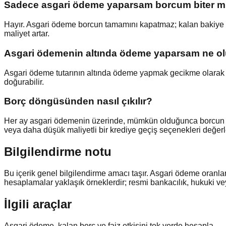
Sadece asgari ödeme yaparsam borcum biter m
Hayır. Asgari ödeme borcun tamamını kapatmaz; kalan bakiye s
maliyet artar.
Asgari ödemenin altında ödeme yaparsam ne ol
Asgari ödeme tutarının altında ödeme yapmak gecikme olarak de
doğurabilir.
Borç döngüsünden nasıl çıkılır?
Her ay asgari ödemenin üzerinde, mümkün olduğunca borcun b
veya daha düşük maliyetli bir krediye geçiş seçenekleri değerlen
Bilgilendirme notu
Bu içerik genel bilgilendirme amacı taşır. Asgari ödeme oranlar
hesaplamalar yaklaşık örneklerdir; resmi bankacılık, hukuki ve
İlgili araçlar
Asgari ödeme, kalan borç ve faiz etkisini tek yerde hesapla.