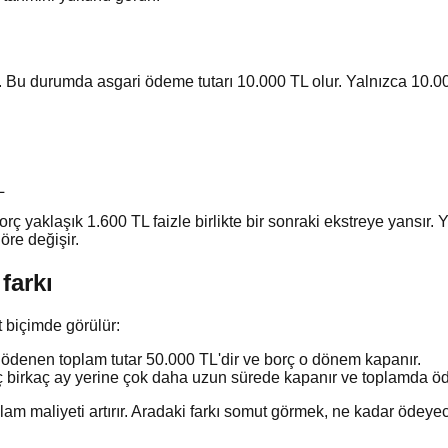
. Bu durumda asgari ödeme tutarı 10.000 TL olur. Yalnızca 10.
L
rç yaklaşık 1.600 TL faizle birlikte bir sonraki ekstreye yansı
öre değişir.
farkı
t biçimde görülür:
 ödenen toplam tutar 50.000 TL'dir ve borç o dönem kapanır.
ç birkaç ay yerine çok daha uzun sürede kapanır ve toplamda öde
 maliyeti artırır. Aradaki farkı somut görmek, ne kadar ödeyece