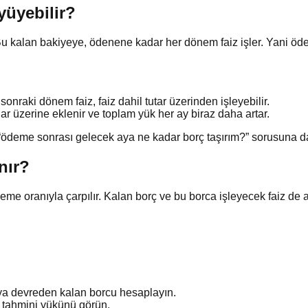
yüyebilir?
 kalan bakiyeye, ödenene kadar her dönem faiz işler. Yani ödediğ
onraki dönem faiz, faiz dahil tutar üzerinden işleyebilir.
r üzerine eklenir ve toplam yük her ay biraz daha artar.
“ödeme sonrası gelecek aya ne kadar borç taşırım?” sorusuna d
nır?
deme oranıyla çarpılır. Kalan borç ve bu borca işleyecek faiz de
ya devreden kalan borcu hesaplayın.
 tahmini yükünü görün.