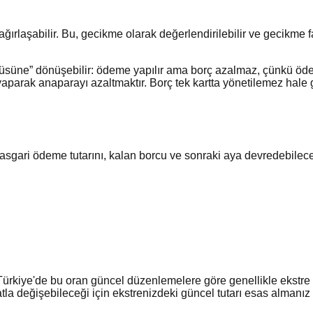
rlaşabilir. Bu, gecikme olarak değerlendirilebilir ve gecikme fai
süne” dönüşebilir: ödeme yapılır ama borç azalmaz, çünkü öden
yaparak anaparayı azaltmaktır. Borç tek kartta yönetilemez hale 
p asgari ödeme tutarını, kalan borcu ve sonraki aya devredebil
. Türkiye'de bu oran güncel düzenlemelere göre genellikle ekstre
a değişebileceği için ekstrenizdeki güncel tutarı esas almanız ö