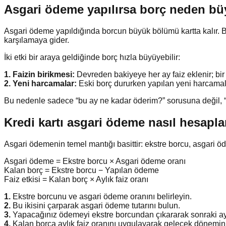
Asgari ödeme yapılırsa borç neden bü
Asgari ödeme yapıldığında borcun büyük bölümü kartta kalır. Bu
karşılamaya gider.
İki etki bir araya geldiğinde borç hızla büyüyebilir:
1. Faizin birikmesi:
Devreden bakiyeye her ay faiz eklenir; bir s
2. Yeni harcamalar:
Eski borç dururken yapılan yeni harcamala
Bu nedenle sadece “bu ay ne kadar öderim?” sorusuna değil, 
Kredi kartı asgari ödeme nasıl hesapla
Asgari ödemenin temel mantığı basittir: ekstre borcu, asgari ö
Asgari ödeme = Ekstre borcu × Asgari ödeme oranı
Kalan borç = Ekstre borcu − Yapılan ödeme
Faiz etkisi = Kalan borç × Aylık faiz oranı
1.
Ekstre borcunu ve asgari ödeme oranını belirleyin.
2.
Bu ikisini çarparak asgari ödeme tutarını bulun.
3.
Yapacağınız ödemeyi ekstre borcundan çıkararak sonraki a
4.
Kalan borca aylık faiz oranını uygulayarak gelecek dönemin