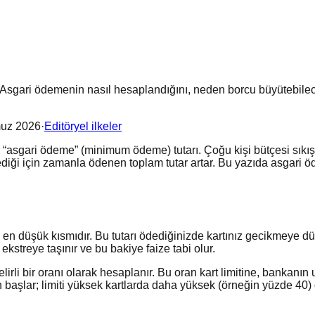
 Asgari ödemenin nasıl hesaplandığını, neden borcu büyütebilec
uz 2026
·
Editöryel ilkeler
“asgari ödeme” (minimum ödeme) tutarı. Çoğu kişi bütçesi sıkışın
lediği için zamanla ödenen toplam tutar artar. Bu yazıda asgari
 düşük kısmıdır. Bu tutarı ödediğinizde kartınız gecikmeye d
streye taşınır ve bu bakiye faize tabi olur.
elirli bir oranı olarak hesaplanır. Bu oran kart limitine, banka
aşlar; limiti yüksek kartlarda daha yüksek (örneğin yüzde 40) ol