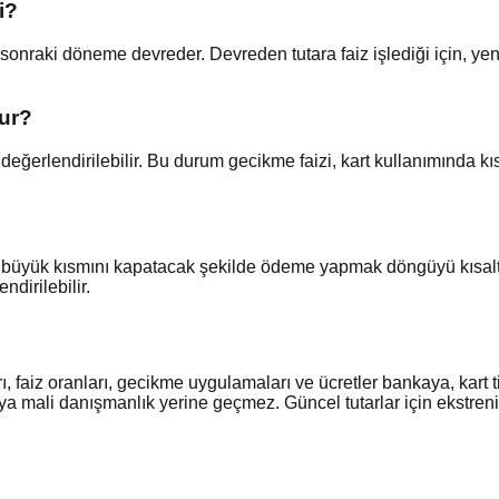
i?
onraki döneme devreder. Devreden tutara faiz işlediği için, y
ur?
ğerlendirilebilir. Bu durum gecikme faizi, kart kullanımında kı
üyük kısmını kapatacak şekilde ödeme yapmak döngüyü kısaltır
dirilebilir.
ı, faiz oranları, gecikme uygulamaları ve ücretler bankaya, kart
ya mali danışmanlık yerine geçmez. Güncel tutarlar için ekstreni