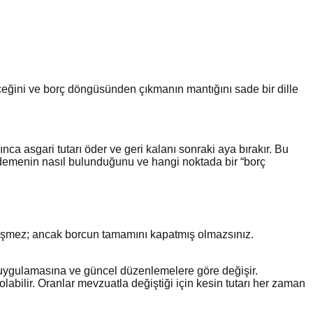
eğini ve borç döngüsünden çıkmanın mantığını sade bir dille
ca asgari tutarı öder ve geri kalanı sonraki aya bırakır. Bu
 ödemenin nasıl bulunduğunu ve hangi noktada bir “borç
üşmez; ancak borcun tamamını kapatmış olmazsınız.
nın uygulamasına ve güncel düzenlemelere göre değişir.
abilir. Oranlar mevzuatla değiştiği için kesin tutarı her zaman